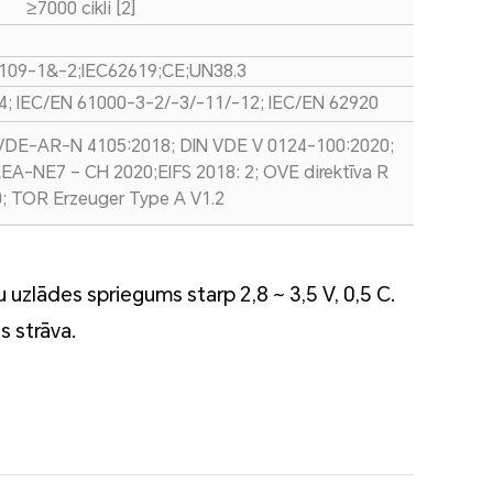
≥7000 cikli [2]
109-1&-2;IEC62619;CE;UN38.3
4; IEC/EN 61000-3-2/-3/-11/-12; IEC/EN 62920
VDE-AR-N 4105:2018; DIN VDE V 0124-100:2020;
-NE7 – CH 2020;EIFS 2018: 2; OVE direktīva R
; TOR Erzeuger Type A V1.2
 uzlādes spriegums starp 2,8 ~ 3,5 V, 0,5 C.
s strāva.