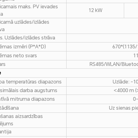
eicamais maks. PV ievades
12 kW
da
eicamā uzlādes/izlādes
va
. Uzlādes/izlādes strāva
tēmas izmēri (P*A*D)
670*(1135
tēmas neto svars
11
ars
RS485/WLAN/Bluetoot
e
ba temperatūras diapazons
Uzlāde: -10
simālais darba augstums
<4000 m (
atīvā mitruma diapazons
0–
tādīšana
Uz sienas pie
ūšanas aizsardzības
tējums
ntija