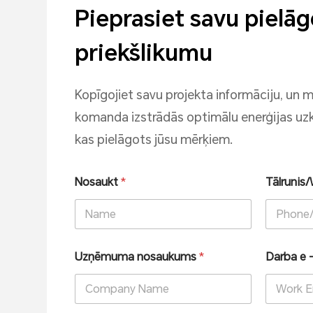
Pieprasiet savu pielā
priekšlikumu
Kopīgojiet savu projekta informāciju, un 
komanda izstrādās optimālu enerģijas uzk
kas pielāgots jūsu mērķiem.
Nosaukt
*
Tālruni
Uzņēmuma nosaukums
*
Darba e 