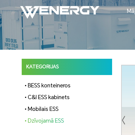
Mā
KATEGORIJAS
• BESS konteineros
• C&I ESS kabinets
• Mobilais ESS
• Dzīvojamā ESS