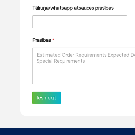
Tālruņa/whatsapp atsauces prasības
Prasības
*
Iesniegt