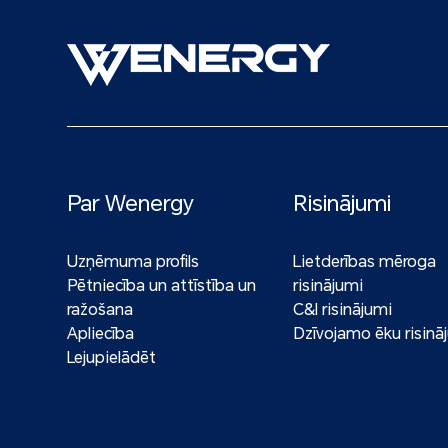
Par Wenergy
Risinājumi
Uzņēmuma profils
Lietderības mēroga
Pētniecība un attīstība un
risinājumi
ražošana
C&I risinājumi
Apliecība
Dzīvojamo ēku risinā
Lejupielādēt