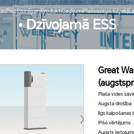
jas
Pret
Risinājumi
Produkti
Gadījumi
Plašsaziņas līdzekļi
L
• Dzīvojamā ESS
Great Wal
(augstsp
Plaša vides sav
Augsta drošība
Ilgs kalpošanas l
IP66 vērtējums
Augsts lietojum