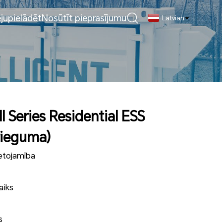
ejupielādēt
Nosūtīt pieprasījumu
Latvian
l Series Residential ESS
rieguma)
ietojamība
aiks
s