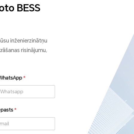
goto BESS
mūsu inženierzinātņu
rāšanas risinājumu,
s/WhatsApp
*
-pasts
*