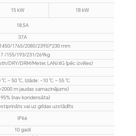
15 kW
18 kW
18,5A
37A
/1450/1765/2080/2395)*230 mm
7 /155/193/231/269kg
h/DRY/DRM/Meter, LAN/4G (pēc izvēles)
 ℃ ~ 50 ℃, Izlāde: -10 ℃ ~ 55 ℃
>2000 m jaudas samazinājums)
95% (nav kondensāta)
stiprināts vai uz grīdas uzstādīts
IP66
10 gadi