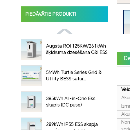
PIEDĀVĀTIE PRODUKTI
Augsta ROI 125KW/261kWh
šķidruma dzesēšana C&I ESS
De
Ca...
5MWh Turtle Series Grid &
Utility BESS satur...
Vei
Aku
385kWh All-in-One Ess
skapis (DC puse)
Izm
Aku
Nom
289kWh IP55 ESS skapja
spr