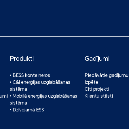
Produkti
Gadījumi
• BESS konteineros
Piedāvātie gadījumu
• C&I enerģijas uzglabāšanas
izpēte
sistēma
Citi projekti
jumi
• Mobilā enerģijas uzglabāšanas
Klientu stāsti
sistēma
• Dzīvojamā ESS