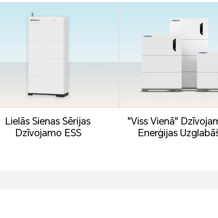
Lielās Sienas Sērijas
"Viss Vienā" Dzīvoj
Dzīvojamo ESS
Enerģijas Uzglabā
(zemspriegums)
Sistēma (L...