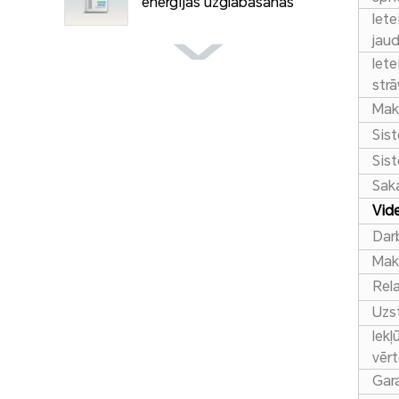
enerģijas uzglabāšanas
Iet
sistēma
jau
Iet
strā
Maks
Sis
Sis
Sak
Vid
Dar
Mak
Rel
Uzs
Iekļ
vēr
Gara