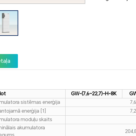
taļa
dot
GW-(7,6~22,7)-H-8K
GW
mulatora sistēmas enerģija
7,
antojamā enerģija [1]
7,
mulatora moduļu skaits
inālais akumulatora
204,
iegums