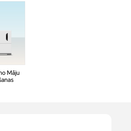
amo Māju
šanas