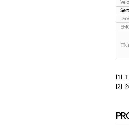
Velo
Sert
Dro
EM
Tīk
[1]. 
[2]. 
PR