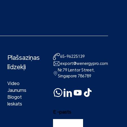
Plašsaziņas
65-96225139
export@wenergypro.com
līdzekļi
Nr.79 Lentor Street,
Singapore 786789
Video
Jaunums
Blogot
Ieskats
E -pasts