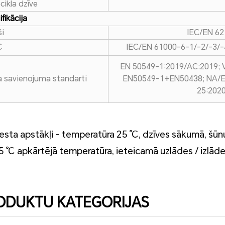
cikla dzīve
ifikācija
ši
IEC/EN 62
C
IEC/EN 61000-6-1/-2/-3/-
EN 50549-1:2019/AC:2019; 
la savienojuma standarti
EN50549-1+EN50438; NA/EEA
25:2020
Testa apstākļi - temperatūra 25 ℃, dzīves sākumā, šūnu
25 ℃ apkārtējā temperatūra, ieteicamā uzlādes / izlāde
ODUKTU KATEGORIJAS