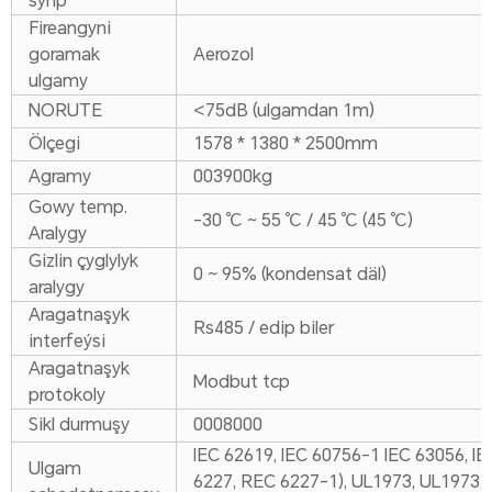
synp
Fireangyni
goramak
Aerozol
ulgamy
NORUTE
<75dB (ulgamdan 1m)
Ölçegi
1578 * 1380 * 2500mm
Agramy
003900kg
Gowy temp.
-30 ℃ ~ 55 ℃ / 45 ℃ (45 ℃)
Aralygy
Gizlin çyglylyk
0 ~ 95% (kondensat däl)
aralygy
Aragatnaşyk
Rs485 / edip biler
interfeýsi
Aragatnaşyk
Modbut tcp
protokoly
Sikl durmuşy
0008000
IEC 62619, IEC 60756-1 IEC 63056, IE
Ulgam
6227, REC 6227-1), UL1973, UL1973,