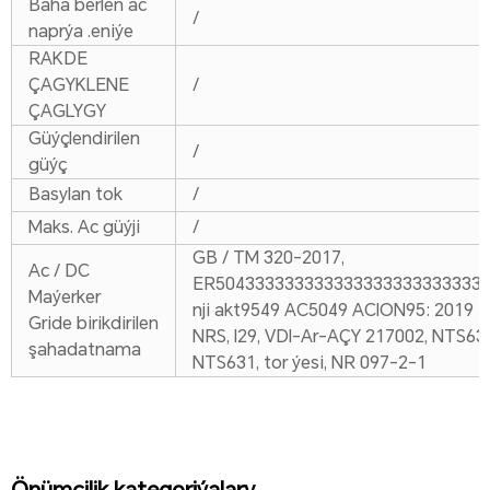
Baha berlen ac
/
naprýa .eniýe
RAKDE
ÇAGYKLENE
/
ÇAGLYGY
Güýçlendirilen
/
güýç
Basylan tok
/
Maks. Ac güýji
/
GB / TM 320-2017,
Ac / DC
ER5043333333333333333333333333
Maýerker
nji akt9549 AC5049 ACION95: 2019 +
Gride birikdirilen
NRS, I29, VDI-Ar-AÇY 217002, NTS63
şahadatnama
NTS631, tor ýesi, NR 097-2-1