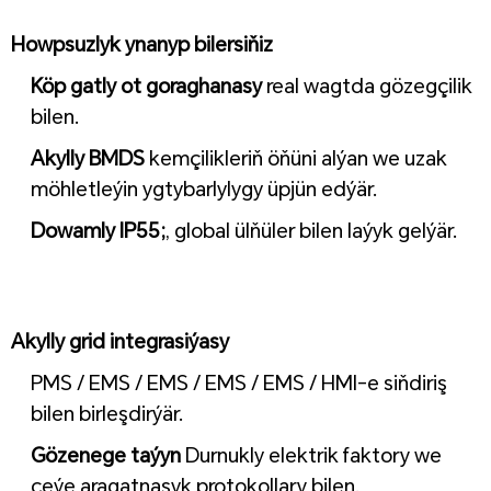
Howpsuzlyk ynanyp bilersiňiz
Köp gatly ot goraghanasy
real wagtda gözegçilik
bilen.
Akylly BMDS
kemçilikleriň öňüni alýan we uzak
möhletleýin ygtybarlylygy üpjün edýär.
Dowamly IP55;
, global ülňüler bilen laýyk gelýär.
Akylly grid integrasiýasy
PMS / EMS / EMS / EMS / EMS / HMI-e siňdiriş
bilen birleşdirýär.
Gözenege taýyn
Durnukly elektrik faktory we
çeýe aragatnaşyk protokollary bilen.