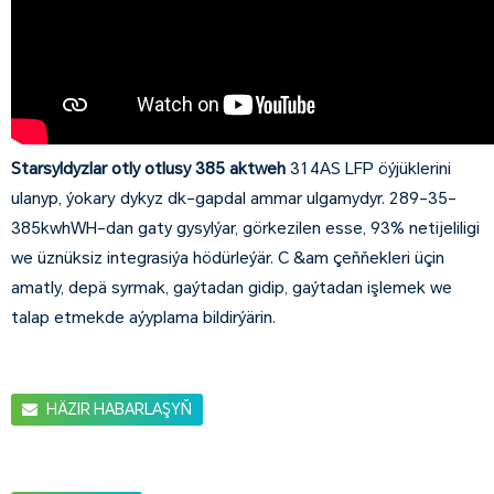
Starsyldyzlar otly otlusy 385 aktweh
314AS LFP öýjüklerini
ulanyp, ýokary dykyz dk-gapdal ammar ulgamydyr. 289-35-
385kwhWH-dan gaty gysylýar, görkezilen esse, 93% netijeliligi
we üznüksiz integrasiýa hödürleýär. C &am çeňňekleri üçin
amatly, depä syrmak, gaýtadan gidip, gaýtadan işlemek we
talap etmekde aýyplama bildirýärin.
HÄZIR HABARLAŞYŇ