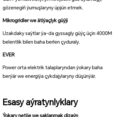
gözenegiň ýumuşlaryny üpjün etmek.
Mikrogridler we ätiýaçlyk güýji
Uzakdaky saýtlar ýa-da gyssagly güýç üçin 4000M
belentlik bilen baha berlen çyduraly.
EVER
Power orta elektrik talaplaryndan ýokary baha
berýär we energiýa çykdajylaryny düşünýär.
Esasy aýratynlyklary
Ýokary netije we saklanmak dizaýn