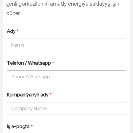
çenli görkezilen iň amatly energiýa saklaýyş işini
düzer.
Ady
*
Telefon / Whatsapp
*
Kompaniýanyň ady
*
Iş e-poçta
*