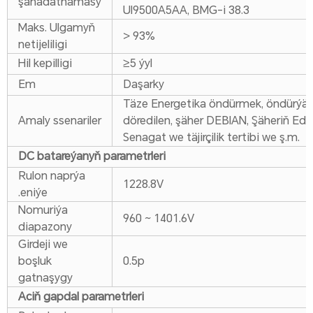
şahadatnamasy
Ul9500A5AA, BMG-i 38.3
Maks. Ulgamyň
> 93%
netijeliligi
Hil kepilligi
≥5 ýyl
Em
Daşarky
Täze Energetika öndürmek, öndürýän
Amaly ssenariler
döredilen, şäher DEBIAN, Şäheriň Edit
Senagat we täjirçilik tertibi we ş.m.
DC batareýanyň parametrleri
Rulon naprýa
1228.8V
.eniýe
Nomuriýa
960 ~ 1401.6V
diapazony
Girdeji we
boşluk
0.5p
gatnaşygy
Aciň gapdal parametrleri