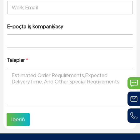
E-poçta iş kompaniýasy
Talaplar
*
Iberiň