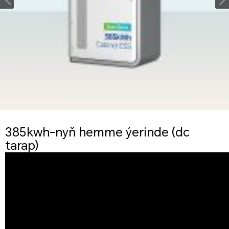
385kwh-nyň hemme ýerinde (dc
tarap)