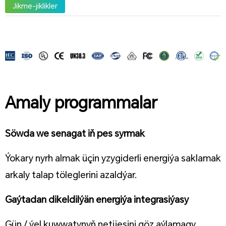
Jikme-jiklikler
Amaly programmalar
Söwda we senagat iň pes syrmak
Ýokary nyrh almak üçin yzygiderli energiýa saklamak
arkaly talap töleglerini azaldýar.
Gaýtadan dikeldilýän energiýa integrasiýasy
Gün / ýel kuwwatynyň netijesini göz aýlamagy,