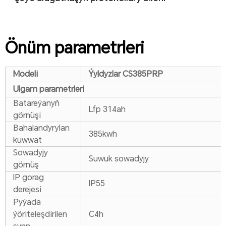
Önüm parametrleri
Modeli
Ýyldyzlar
CS385PRP
Ulgam parametrleri
Batareýanyň
Lfp 314ah
görnüşi
Bahalandyrylan
385kwh
kuwwat
Sowadyjy
Suwuk sowadyjy
görnüş
IP gorag
IP55
derejesi
Pyýada
ýöriteleşdirilen
C4h