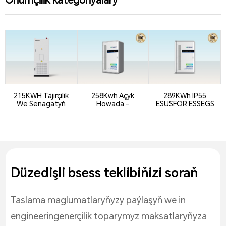
Önümçilik kategoriýalary
215KWH Täjirçilik
258Kwh Açyk
289KWh IP55
We Senagatyň
Howada -
ESUSFOR ESSEGS
Hemmesi-Bir ...
Birmeňzeş
Ministrler
Energiýasy
Tygşytlaýyş
Ulgamy
Düzedişli bsess teklibiňizi soraň
Taslama maglumatlaryňyzy paýlaşyň we in
engineeringenerçilik toparymyz maksatlaryňyza