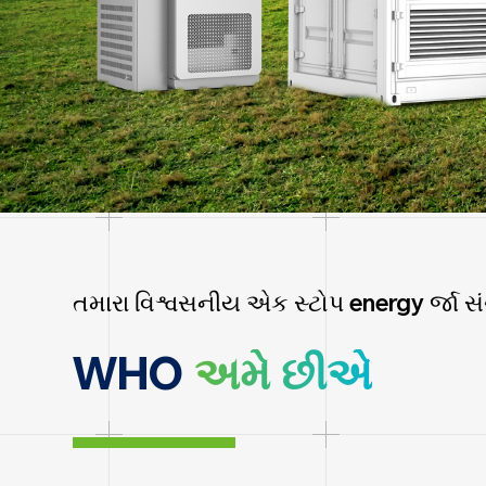
તમારા વિશ્વસનીય એક સ્ટોપ energy ર્જા સં
WHO
અમે છીએ