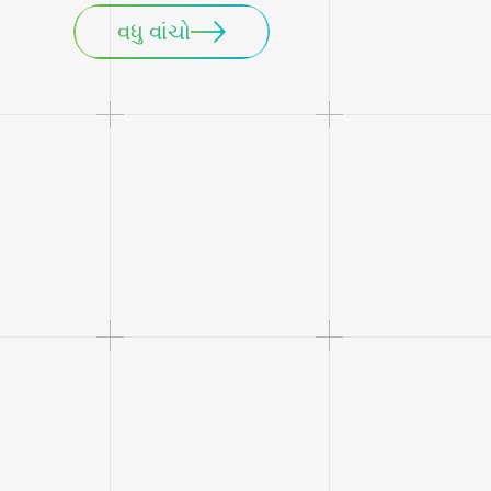
વધુ વાંચો
1
5
સિંગાપોરમાં મુખ્ય મથક
વૈશ્વિક શાખાઓ
(ચીન, યુએસએ, જર
ચિલી)
15
6600
વર્ષ
બ batteryટરી -સેલ ઉત્પાદન
આર એન્ડ ડી અન
15
60
જીડબલ્યુ
+
વાર્ષિક ક્ષમતા
દેશો/પ્રદેશો નિક