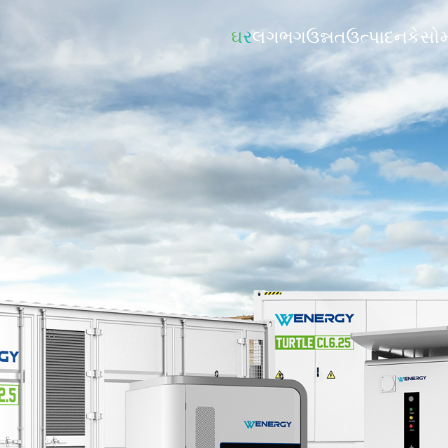
ઘર
લગભગ
ઉન્નત
ઉત્પાદન
કેસો