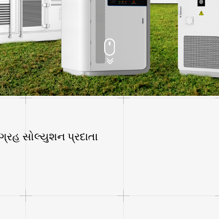
ગ્રહ સોલ્યુશન પ્રદાતા