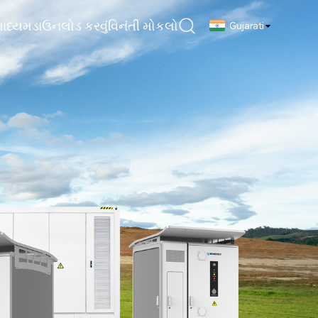
માધ્યમ
ડાઉનલોડ કરવું
વિનંતી મોકલો
Gujarati