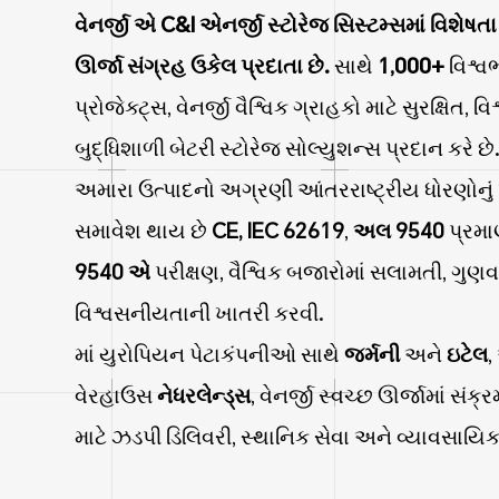
વેનર્જી એ C&I એનર્જી સ્ટોરેજ સિસ્ટમ્સમાં વિશેષ
ઊર્જા સંગ્રહ ઉકેલ પ્રદાતા છે.
સાથે
1,000+
વિશ્વ
પ્રોજેક્ટ્સ, વેનર્જી વૈશ્વિક ગ્રાહકો માટે સુરક્ષિત,
બુદ્ધિશાળી બેટરી સ્ટોરેજ સોલ્યુશન્સ પ્રદાન કરે છે
અમારા ઉત્પાદનો અગ્રણી આંતરરાષ્ટ્રીય ધોરણોનું પ
સમાવેશ થાય છે
CE, IEC 62619
,
અલ 9540
પ્રમ
9540 એ
પરીક્ષણ, વૈશ્વિક બજારોમાં સલામતી, ગુણવ
વિશ્વસનીયતાની ખાતરી કરવી.
માં યુરોપિયન પેટાકંપનીઓ સાથે
જર્મની
અને
ઇટેલ
,
વેરહાઉસ
નેધરલેન્ડ્સ
, વેનર્જી સ્વચ્છ ઊર્જામાં સં
માટે ઝડપી ડિલિવરી, સ્થાનિક સેવા અને વ્યાવસાયિક 