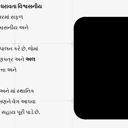
તા ધરાવતા વિશ્વસનીય
ભરમાં સફળ
 વિશ્વસનીય અને
.
ાલન કરે છે, જેમાં
ાણપત્ર અને
અલ
ત્તા અને
 અને માં સ્થાનિક
ક્રમણને વેગ આપવા
સહાય પૂરી પાડે છે.