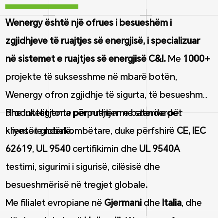
Wenergy është një ofrues i besueshëm i
zgjidhjeve të ruajtjes së energjisë, i specializuar
në sistemet e ruajtjes së energjisë C&I.
Me
1000+
projekte të suksesshme në mbarë botën,
Wenergy ofron zgjidhje të sigurta, të besueshme
dhe inteligjente për ruajtjen e baterive për
Produktet tona përputhen me standardet
klientët globalë.
kryesore ndërkombëtare, duke përfshirë
CE, IEC
62619
,
UL 9540
certifikimin dhe
UL 9540A
testimi, sigurimi i sigurisë, cilësisë dhe
besueshmërisë në tregjet globale.
Me filialet evropiane në
Gjermani
dhe
Italia
, dhe