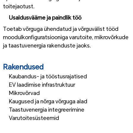
toitejaotust.
Usaldusväärne ja paindlik töö
Toetab võrguga ühendatud ja võrguvälist tööd
moodulkonfiguratsiooniga varutoite, mikrovõrkude
ja taastuvenergia rakenduste jaoks.
1
Rakendused
Kaubandus- ja tööstusrajatised
EV laadimise infrastruktuur
Mikrovõrvad
Kaugused ja nõrga võrguga alad
Taastuvenergia integreerimine
Varutoitesüsteemid
1