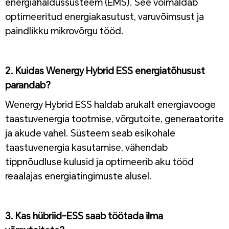
energiahaldussüsteem (EMS). See võimaldab
optimeeritud energiakasutust, varuvõimsust ja
paindlikku mikrovõrgu tööd.
1
2. Kuidas Wenergy Hybrid ESS energiatõhusust
parandab?
Wenergy Hybrid ESS haldab arukalt energiavooge
taastuvenergia tootmise, võrgutoite, generaatorite
ja akude vahel. Süsteem seab esikohale
taastuvenergia kasutamise, vähendab
tippnõudluse kulusid ja optimeerib aku tööd
reaalajas energiatingimuste alusel.
1
3. Kas hübriid-ESS saab töötada ilma