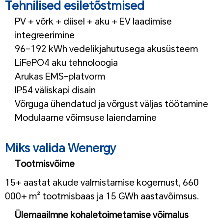
Tehnilised esiletõstmised
PV + võrk + diisel + aku + EV laadimise
integreerimine
96–192 kWh vedelikjahutusega akusüsteem
LiFePO4 aku tehnoloogia
Arukas EMS-platvorm
IP54 väliskapi disain
Võrguga ühendatud ja võrgust väljas töötamine
Modulaarne võimsuse laiendamine
1
Miks valida Wenergy
Tootmisvõime
15+ aastat akude valmistamise kogemust, 660
000+ m² tootmisbaas ja 15 GWh aastavõimsus.
Ülemaailmne kohaletoimetamise võimalus