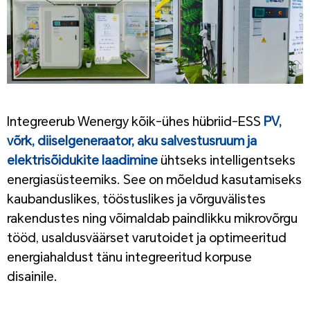
1
Integreerub Wenergy kõik-ühes hübriid-ESS
PV,
võrk, diiselgeneraator, aku salvestusruum ja
elektrisõidukite laadimine
ühtseks intelligentseks
energiasüsteemiks. See on mõeldud kasutamiseks
kaubanduslikes, tööstuslikes ja võrguvälistes
rakendustes ning võimaldab paindlikku mikrovõrgu
tööd, usaldusväärset varutoidet ja optimeeritud
energiahaldust tänu integreeritud korpuse
disainile.
1