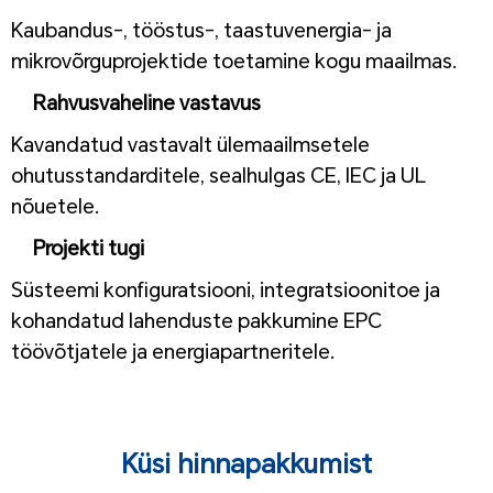
Kaubandus-, tööstus-, taastuvenergia- ja
mikrovõrguprojektide toetamine kogu maailmas.
Rahvusvaheline vastavus
Kavandatud vastavalt ülemaailmsetele
ohutusstandarditele, sealhulgas CE, IEC ja UL
nõuetele.
Projekti tugi
Süsteemi konfiguratsiooni, integratsioonitoe ja
kohandatud lahenduste pakkumine EPC
töövõtjatele ja energiapartneritele.
1
1
Küsi hinnapakkumist