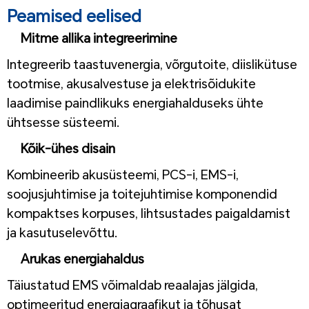
Peamised eelised
Mitme allika integreerimine
Integreerib taastuvenergia, võrgutoite, diislikütuse
tootmise, akusalvestuse ja elektrisõidukite
laadimise paindlikuks energiahalduseks ühte
ühtsesse süsteemi.
Kõik-ühes disain
Kombineerib akusüsteemi, PCS-i, EMS-i,
soojusjuhtimise ja toitejuhtimise komponendid
kompaktses korpuses, lihtsustades paigaldamist
ja kasutuselevõttu.
Arukas energiahaldus
Täiustatud EMS võimaldab reaalajas jälgida,
optimeeritud energiagraafikut ja tõhusat