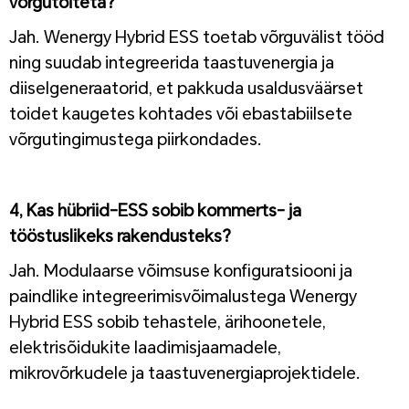
võrgutoiteta?
Jah. Wenergy Hybrid ESS toetab võrguvälist tööd
ning suudab integreerida taastuvenergia ja
diiselgeneraatorid, et pakkuda usaldusväärset
toidet kaugetes kohtades või ebastabiilsete
võrgutingimustega piirkondades.
1
4, Kas hübriid-ESS sobib kommerts- ja
tööstuslikeks rakendusteks?
Jah. Modulaarse võimsuse konfiguratsiooni ja
paindlike integreerimisvõimalustega Wenergy
Hybrid ESS sobib tehastele, ärihoonetele,
elektrisõidukite laadimisjaamadele,
mikrovõrkudele ja taastuvenergiaprojektidele.