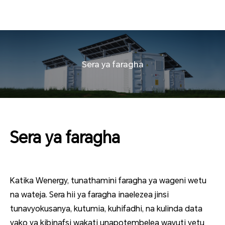
Sera ya faragha
Sera ya faragha
Katika Wenergy, tunathamini faragha ya wageni wetu
na wateja. Sera hii ya faragha inaelezea jinsi
tunavyokusanya, kutumia, kuhifadhi, na kulinda data
yako ya kibinafsi wakati unapotembelea wavuti yetu