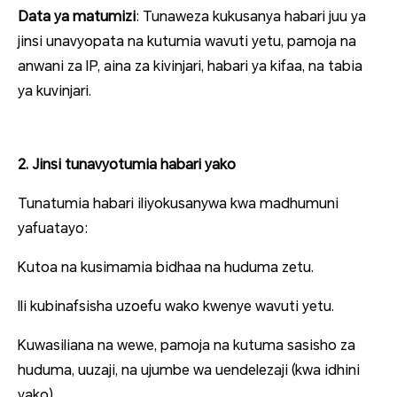
Data ya matumizi
: Tunaweza kukusanya habari juu ya
jinsi unavyopata na kutumia wavuti yetu, pamoja na
anwani za IP, aina za kivinjari, habari ya kifaa, na tabia
ya kuvinjari.
2. Jinsi tunavyotumia habari yako
Tunatumia habari iliyokusanywa kwa madhumuni
yafuatayo:
Kutoa na kusimamia bidhaa na huduma zetu.
Ili kubinafsisha uzoefu wako kwenye wavuti yetu.
Kuwasiliana na wewe, pamoja na kutuma sasisho za
huduma, uuzaji, na ujumbe wa uendelezaji (kwa idhini
yako).