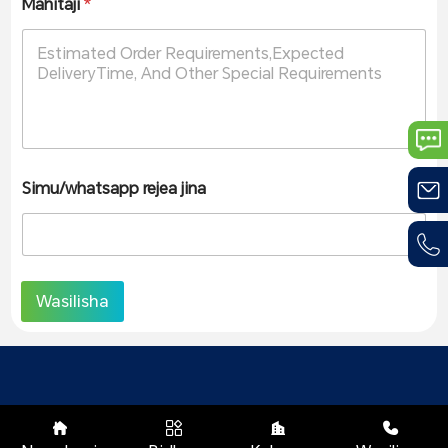
Mahitaji
*
Simu/whatsapp rejea jina
Wasilisha



