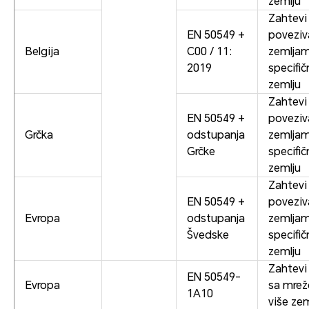
zemlju
Zahtevi
EN 50549 +
poveziv
Belgija
C00 / 11:
zemlja
2019
specifi
zemlju
Zahtevi
EN 50549 +
poveziv
Grčka
odstupanja
zemlja
Grčke
specifi
zemlju
Zahtevi
EN 50549 +
poveziv
Evropa
odstupanja
zemlja
Švedske
specifi
zemlju
Zahtevi
EN 50549-
Evropa
sa mre
1A10
više ze