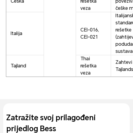
Češka
rešetka
poveziv
veza
češke m
Italijans
standar
CEI-016,
rešetke
Italija
CEI-021
(zahtije
podudar
sustava 
Thai
Zahtevi
Tajland
rešetka
Tajlands
veza
Zatražite svoj prilagođeni
prijedlog Bess