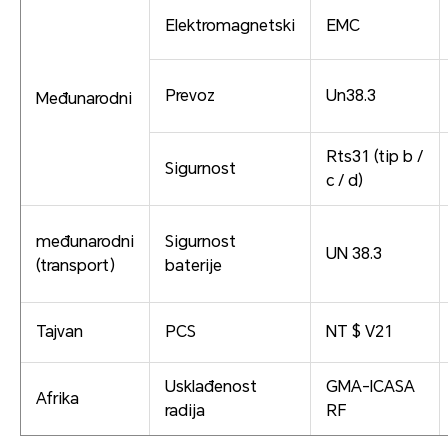
Elektromagnetski
EMC
Prevoz
Un38.3
Međunarodni
Rts31 (tip b /
Sigurnost
c / d)
međunarodni
Sigurnost
UN 38.3
(transport)
baterije
Tajvan
PCS
NT $ V21
Usklađenost
GMA-ICASA
Afrika
radija
RF