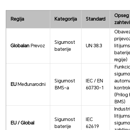
Opseg 
Regija
Kategorija
Standard
zahtevi
Obavez
prijevo
Sigurnost
Globalan
Prevoz
UN 38.3
litijum
baterije
baterij
regije)
Funkci
sigurno
Sigurnost
IEC / EN
autom
EU
Međunarodni
BMS-a
60730-1
kontrol
(Prilog
BMS)
Industri
litijums
Sigurnost
IEC
EU / Global
sigurno
baterije
62619
zahtjev