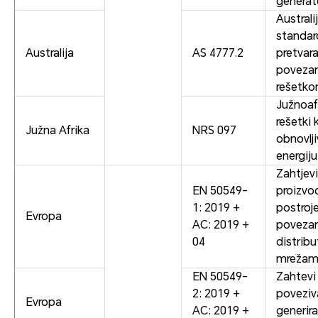
generat
Australi
standar
Australija
AS 4777.2
pretvar
poveza
rešetk
Južnoafr
rešetki 
Južna Afrika
NRS 097
obnovlj
energiju
Zahtjevi
EN 50549-
proizvo
1: 2019 +
postroj
Evropa
AC: 2019 +
povezan
04
distrib
mreža
EN 50549-
Zahtevi
2: 2019 +
poveziv
Evropa
AC: 2019 +
generira