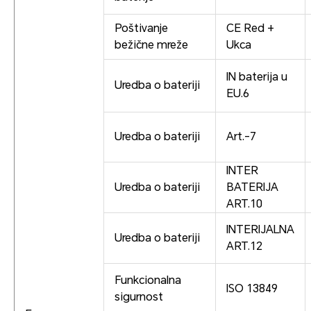
Poštivanje
CE Red +
bežične mreže
Ukca
IN baterija u
Uredba o bateriji
EU.6
Uredba o bateriji
Art.-7
INTER
Uredba o bateriji
BATERIJA
ART.10
INTERIJALNA
Uredba o bateriji
ART.12
Funkcionalna
ISO 13849
sigurnost