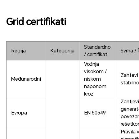
Grid certifikati
Standardno
Regija
Kategorija
Svrha / 
/ certifikat
Vožnja
visokom /
Zahtevi
Međunarodni
niskom
stabiln
naponom
kroz
Zahtjevi
generat
Evropa
EN 50549
poveza
rešetk
Pravila 