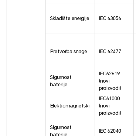
Skladište energije
IEC 63056
Pretvorba snage
IEC 62477
IEC62619
Sigurnost
(novi
baterije
proizvodi)
IEC61000
Elektromagnetski
(novi
proizvodi)
Sigurnost
IEC 62040
baterije