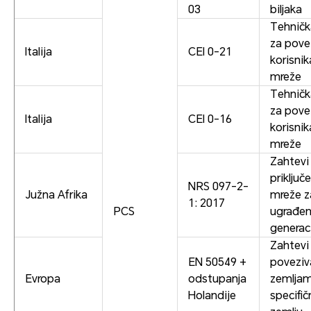
03
biljaka
Tehnička
za pove
Italija
CEI 0-21
korisnik
mreže
Tehnička
za pove
Italija
CEI 0-16
korisni
mreže
Zahtevi
priključ
NRS 097-2-
Južna Afrika
mreže z
1: 2017
PCS
ugrađe
generac
Zahtevi
EN 50549 +
poveziv
Evropa
odstupanja
zemlja
Holandije
specifi