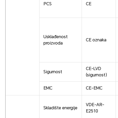
PCS
CE
Usklađenost
CE oznaka
proizvoda
CE-LVD
Sigurnost
(sigurnost)
EMC
CE-EMC
VDE-AR-
Skladište energije
E2510