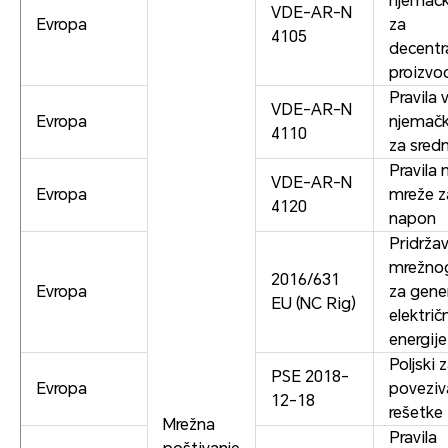
njemač
VDE-AR-N
Evropa
za
4105
decentr
proizvo
Pravila 
VDE-AR-N
Evropa
njemač
4110
za sred
Pravila
VDE-AR-N
Evropa
mreže z
4120
napon
Pridrža
mrežno
2016/631
Evropa
za gene
EU (NC Rig)
električ
energije
Poljski 
PSE 2018-
Evropa
poveziv
12-18
rešetke
Mrežna
Pravila