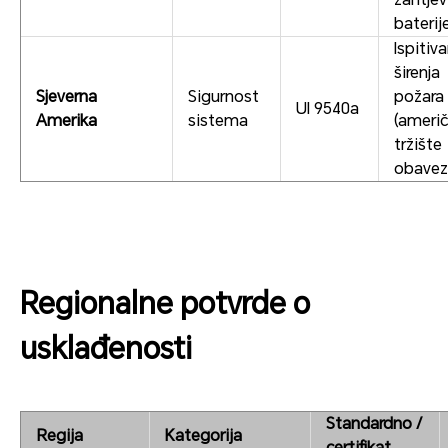
baterij
Ispitiva
širenja
Sjeverna
Sigurnost
požara
Ul 9540a
Amerika
sistema
(ameri
tržište
obavez
Regionalne potvrde o
usklađenosti
Standardno /
Regija
Kategorija
certifikat