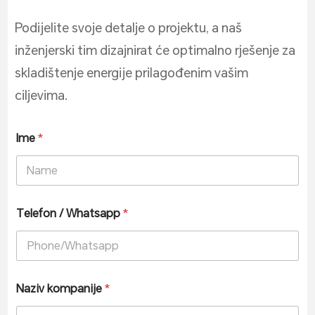
Podijelite svoje detalje o projektu, a naš
inženjerski tim dizajnirat će optimalno rješenje za
skladištenje energije prilagođenim vašim
ciljevima.
Ime
*
Telefon / Whatsapp
*
Naziv kompanije
*