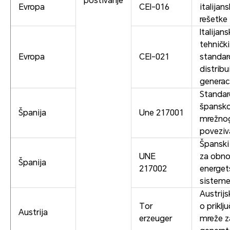
poštivanje
Evropa
CEI-016
italijan
rešetke
Italijans
tehnički
Evropa
CEI-021
standar
distribu
generac
Standar
špansk
Španija
Une 217001
mrežno
poveziv
Španski 
UNE
za obnov
Španija
217002
energet
sistem
Austrijs
Tor
o priklj
Austrija
erzeuger
mreže z