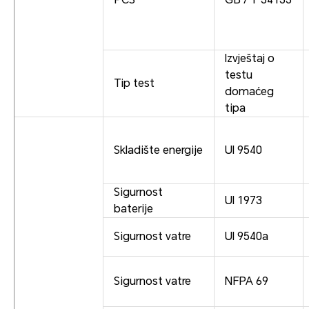
Izvještaj o
testu
Tip test
domaćeg
tipa
Skladište energije
Ul 9540
Sigurnost
Ul 1973
baterije
Sigurnost vatre
Ul 9540a
Sigurnost vatre
NFPA 69