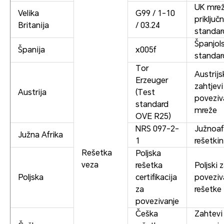
UK mrež
Velika
G99 / 1-10
priključn
Britanija
/ 03.24
standar
Španjols
Španija
x005f
standar
Tor
Austrijs
Erzeuger
zahtjevi
Austrija
(Test
povezi
standard
mreže
OVE R25)
NRS 097-2-
Južnoafr
Južna Afrika
1
rešetkin
Rešetka
Poljska
veza
rešetka
Poljski 
Poljska
certifikacija
poveziv
za
rešetke
povezivanje
Češka
Zahtevi