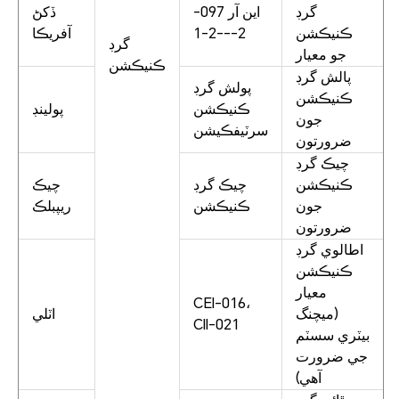
گرڊ
اين آر 097-
ڏکڻ
ڪنيڪشن
2---2-1
آفريڪا
گرڊ
جو معيار
ڪنيڪشن
پالش گرڊ
پولش گرڊ
ڪنيڪشن
ڪنيڪشن
پولينڊ
جون
سرٽيفڪيشن
ضرورتون
چيڪ گرڊ
ڪنيڪشن
چيڪ گرڊ
چيڪ
جون
ڪنيڪشن
ريپبلڪ
ضرورتون
اطالوي گرڊ
ڪنيڪشن
معيار
CEI-016،
(ميچنگ
اٽلي
CII-021
بيٽري سسٽم
جي ضرورت
آهي)