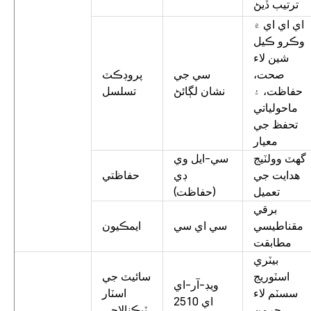
ترتيب ڏيڻ
اي اي اي ۾
وڪرو ڪيل
شين لاء
صحت،
سي جي
پروڊڪٽ
حفاظت، ۽
نشان لڳائڻ
تسلسل
ماحولياتي
تحفظ جي
معيار
گھٽ وولٽيج
سي-ايل وي
هدايت جي
ڊي
حفاظتي
تعميل
(حفاظت)
برقي
مقناطيسي
سي اي سي
ايمڪيون
مطابقت
بيٽري
اسٽوريج
سائيٽ جي
ويڊ-آر-اي
سسٽم لاء
اسٽار
اي 2510
جرمن
ٽيڪنالاجي