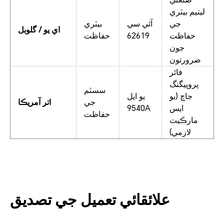
ليتيم بيٽري
جي
آئي سي
بيٽري
اي يو / گلوبل
حفاظت
62619
حفاظت
جون
ضرورتون
فائر
پروپيگنگ
سسٽم
جاچ (يو
يو ايل
جي
اتر آمريڪا
ايس
9540A
حفاظت
مارڪيٽ
لازمي)
علائقائي تعميل جي تصديق