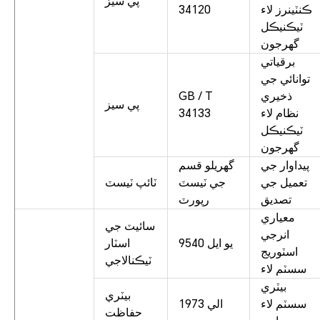
پي سيز
ڪنٽينرز لاء
34120
ٽيڪنيڪل
گهرجون
برقياتي
توانائي جي
ذخيري
GB / T
پي سيز
نظام لاء
34133
ٽيڪنيڪل
گهرجون
پيداوار جي
گهريلو قسم
تعميل جي
جي ٽيسٽ
ٽائپ ٽيسٽ
تصديق
رپورٽ
معياري
سائيٽ جي
انرجي
يو ايل 9540
اسٽار
اسٽوريج
ٽيڪنالاجي
سسٽم لاء
بيٽري
بيٽري
سسٽم لاء
الي 1973
حفاظت