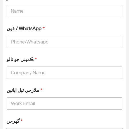
*
فون / WhatsApp
*
ڪمپني جو نالو
*
ملازجي ٿيل ايائين
*
گھرجن