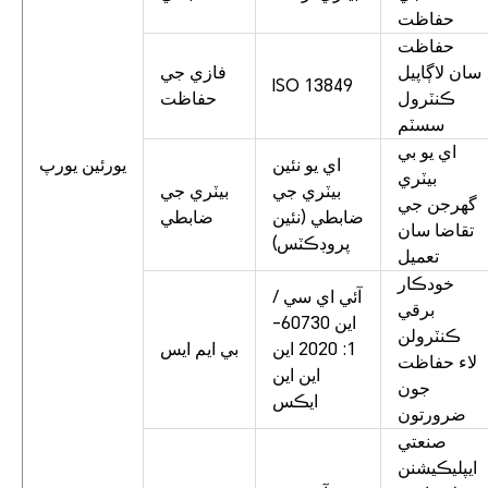
حفاظت
حفاظت
سان لاڳاپيل
فازي جي
ISO 13849
ڪنٽرول
حفاظت
سسٽم
اي يو بي
اي يو نئين
يورئين يورپ
بيٽري
بيٽري جي
بيٽري جي
گهرجن جي
ضابطي (نئين
ضابطي
تقاضا سان
پروڊڪٽس)
تعميل
خودڪار
آئي اي سي /
برقي
اين 60730-
ڪنٽرولن
1: 2020 اين
بي ايم ايس
لاء حفاظت
اين اين
جون
ايڪس
ضرورتون
صنعتي
ايپليڪيشنن