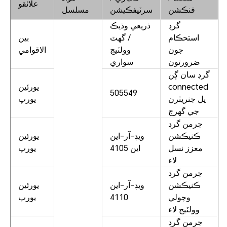
علائقو
فنڪشن
سرٽيفڪيشن
مسلسل
گرڊ
ذريعي وڌيڪ
استحڪام
/ گهٽ
بين
جون
وولٽيج
الاقوامي
ضرورتون
سواري
گرڊ سان ڳن
connected
يورئين
505549
يل جنريٽرن
يورپ
جي گهرج
جرمن گرڊ
ڪنيڪشن
ويڊ-آر-اين
يورئين
معزز نسل
اين 4105
يورپ
لاء
جرمن گرڊ
ڪنيڪشن
ويڊ-آر-اين
يورئين
وچولي
4110
يورپ
وولٽيج لاء
جرمن گرڊ