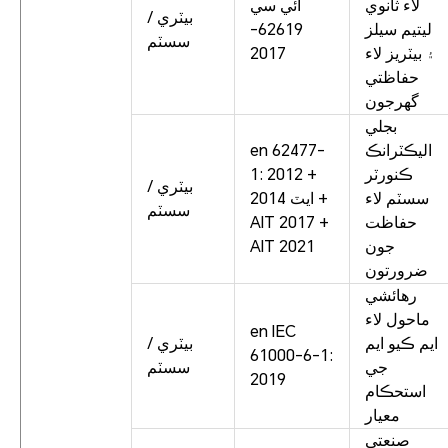
لاء ثانوي
آئي سي
بيٽري /
ليتيم سيلز
62619-
سسٽم
۽ بيٽريز لاء
2017
حفاظتي
گهرجون
بجلي
اليڪٽرانڪ
en 62477-
ڪنورٽر
1: 2012 +
بيٽري /
سسٽم لاء
ايٽ 2014 +
سسٽم
حفاظت
AIT 2017 +
جون
AIT 2021
ضرورتون
رهائشي
ماحول لاء
en IEC
ايم ڪيو ايم
بيٽري /
61000-6-1:
جي
سسٽم
2019
استحڪام
معيار
صنعتي