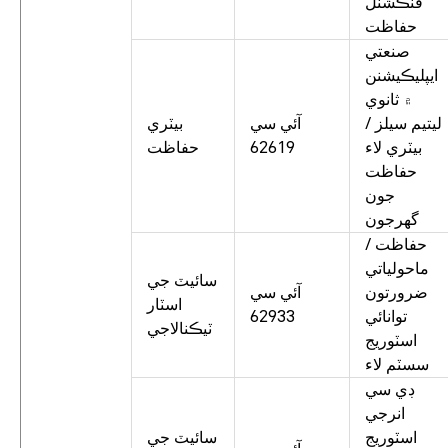
فنڪشنل
حفاظت
صنعتي
ايپليڪيشنن
۾ ثانوي
ليتيم سيلز /
آئي سي
بيٽري
بيٽري لاء
62619
حفاظت
حفاظت
جون
گهرجون
حفاظت /
ماحولياتي
سائيٽ جي
ضرورتون
آئي سي
اسٽار
توانائي
62933
ٽيڪنالاجي
اسٽوريج
سسٽم لاء
ڊي سي
انرجي
اسٽوريج
سائيٽ جي