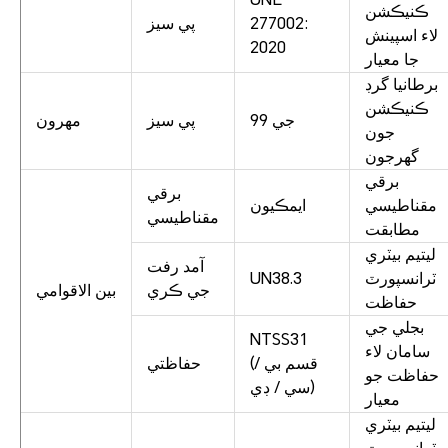
ڪنيڪشن
277002:
پي سيز
لاء اسپينش
2020
جا معيار
برطانيا گرڊ
ڪنيڪشن
جي 99
پي سيز
مهرون
جون
گهرجون
برقي
برقي
مقناطيسي
ايمڪيون
مقناطيسي
مطابقت
ليتيم بيٽري
آمد رفت
ٽرانسپورٽ
UN38.3
جي ڪري
بين الاقوامي
حفاظت
بجلي جي
NTSS31
سامان لاء
(قسم بي /
حفاظتي
حفاظت جو
سي / ڊي)
معيار
ليتيم بيٽري