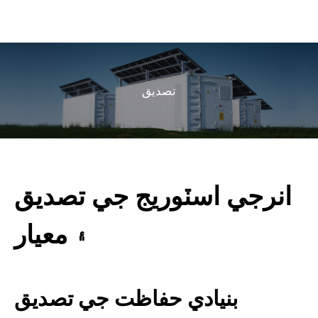
تصديق
انرجي اسٽوريج جي تصديق
۽ معيار
بنيادي حفاظت جي تصديق