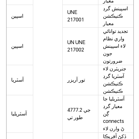
معيار
اسپينش گرڊ
UNE
ڪنيڪشن
اسپين
217001
معيار
تجديد توانائي
واري نظام
UN UNE
لاء اسپينش
اسپين
217002
جون
ضرورتون
جنريٽرن لاء
آسٽريا گرڊ
تور آريزر
آسٽريا
ڪنيڪشن
ڪنيڪشن
آسٽريليا جا
معيار گرڊ
4777.2 جي
ڳن
آسٽريليا
طور تي
connects
ڻ وارن لاء
ڏکڻ آفريڪا