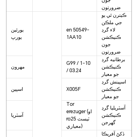
جون
ضرورتون
ڪيترن ئي يو
جي ملڪن
لاء گرڊ
en 50549-
يورئين
ڪنيڪشن
1AA10
يورپ
جون
ضرورتون
برطانيه گرڊ
G99 / 1-10
ڪنيڪشن
مهرون
/ 03.24
جو معيار
اسپينش گرڊ
ڪنيڪشن
X005F
اسپين
جو معيار
Tor
آسٽريليا گرڊ
erezuger (او
ڪنيڪشن
آسٽريا
ro25 ٽيسٽ
گهرجن
معياري)
ڏکڻ آفريڪا