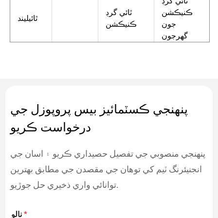
ٿائي گرڊ
ڪنيڪشن
ٿائي گرڊ
ٿائيليند
جون
ڪنيڪشن
گهرجون
پنھنجي ڪسٽمائيز بيس پروپوزل جي
درخواست ڪريو
پنھنجي منصوبي جي تفصيل حصيداري ڪريو ۽ اسان جي
انجنيئرنگ ٽيم کي توھان جي مقصدن جي مطابق بھترين
توانائي واري ذخيري حل جوڙيو.
*
نالو