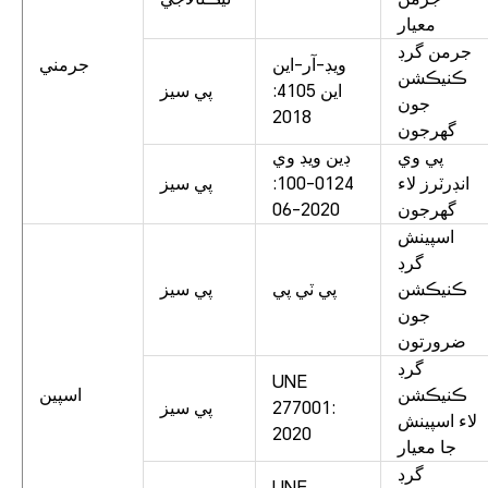
معيار
جرمن گرڊ
ويڊ-آر-اين
جرمني
ڪنيڪشن
اين 4105:
پي سيز
جون
2018
گهرجون
پي وي
ڊين ويڊ وي
انڊرٽرز لاء
0124-100:
پي سيز
گهرجون
2020-06
اسپينش
گرڊ
ڪنيڪشن
پي ٽي پي
پي سيز
جون
ضرورتون
گرڊ
UNE
ڪنيڪشن
اسپين
277001:
پي سيز
لاء اسپينش
2020
جا معيار
گرڊ
UNE