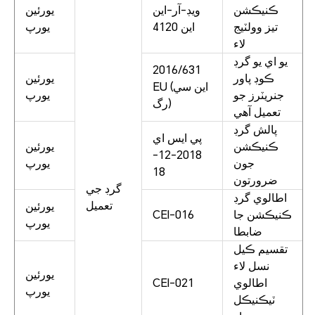
ڪنيڪشن
ويڊ-آر-اين
يورئين
تيز وولٽيج
اين 4120
يورپ
لاء
يو اي يو گرڊ
2016/631
ڪوڊ پاور
يورئين
EU (اين سي
جنريٽرز جو
يورپ
رگ)
تعميل آهي
پالش گرڊ
پي ايس اي
ڪنيڪشن
يورئين
2018-12-
جون
يورپ
18
ضرورتون
گرڊ جي
اطالوي گرڊ
تعميل
يورئين
ڪنيڪشن جا
CEI-016
يورپ
ضابطا
تقسيم ڪيل
نسل لاء
يورئين
اطالوي
CEI-021
يورپ
ٽيڪنيڪل