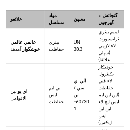
گنجائش ۽
مواد
معيهڻ
علائقو
گهرجون
مسلسل
ليتيم بيٽري
ٽرانسپورٽ
UN
بيٽري
عالمي عالمي
لاء لازمي
38.3
حفاظت
خوشگوار
آمدهڌ
(سڀئي
علائقا)
خودڪار
ڪنٽرول
لاء فني
آئي اي
حفاظت
سي /
بي ايم
اي يو
بين
(اين اين ايم
اين
ايس
الاقوامي
ايس ايڇ لاء
60730-
حفاظت
اين اين
1
ايس
ايڪس)
صنعتي