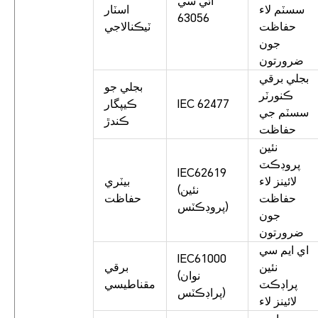
آئي سي
سسٽم لاء
اسٽار
63056
حفاظت
ٽيڪنالاجي
جون
ضرورتون
بجلي برقي
بجلي جو
ڪنورٽر
IEC 62477
ڪيپگار
سسٽم جي
ڪندڙ
حفاظت
نئين
پروڊڪٽ
IEC62619
لائينز لاء
بيٽري
(نئين
حفاظت
حفاظت
پروڊڪٽس)
جون
ضرورتون
اي ايم سي
IEC61000
نئين
برقي
(نوان
پراڊڪٽ
مقناطيسي
پراڊڪٽس)
لائينز لاء