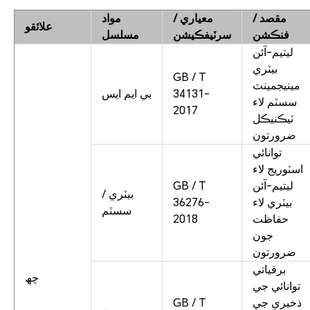
مقصد /
معياري /
مواد
علائقو
فنڪشن
سرٽيفڪيشن
مسلسل
ليتيم-آئن
بيٽري
GB / T
مينيجمينٽ
34131-
بي ايم ايس
سسٽم لاء
2017
ٽيڪنيڪل
ضرورتون
توانائي
اسٽوريج لاء
ليتيم-آئن
GB / T
بيٽري /
بيٽري لاء
36276-
سسٽم
حفاظت
2018
جون
ضرورتون
برقياتي
چھ
توانائي جي
ذخيري جي
GB / T