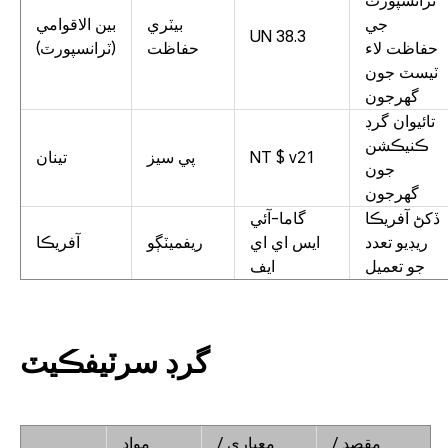
ٽرانسپورٽ
جي
بيٽري
بين الاقوامي
UN 38.3
حفاظت لاء
حفاظت
(ٽرانسپورٽ)
ٽيسٽ جون
گهرجون
تائيوان گرڊ
ڪنيڪشن
NT $ v21
پي سيز
تينان
جون
گهرجون
ڏکڻ آفريڪا
گاما-آئي
ريڊيو تعدد
ايس اي اي
ريفميٽڳو
آفريڪا
جو تعميل
ايف
گرڊ سرٽيفڪيٽ
مقصد /
معياري /
مواد