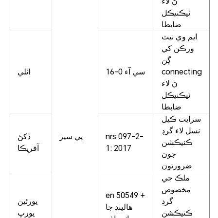
ڻ لاء
ٽيڪنيڪل
ضابطا
ايم وي نيٽ
ورڪن کي
ڳن
connecting
سي آء 0-16
اٽلي
ڻ لاء
ٽيڪنيڪل
ضابطا
سرايت ڪيل
نسل لاء گرڊ
nrs 097-2-
پي سيز
ڏکڻ
ڪنيڪشن
1: 2017
آفريڪا
جون
ضرورتون
ملڪ جي
مخصوص
en 50549 +
گرڊ
يورئين
هالينڊ جا
ڪنيڪشن
يورپ