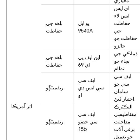
معياري
اي ايس
ايس لاء
حفاظت
يو ايل
باهه جي
جي
9540A
حفاظت
حفاظت جو
جائزو
ڌماڪي جي
اين ايف پي
باهه جي
بچاء جو
اي 69
حفاظت
نظام
ايف سي
ايف سي
سي جو
سي ايس ڊي
ريفميٽڳو
سامان
او
اختيار ڏيڻ
اتر آمريڪا
اليڪٽرڪ
مقناطيسي
ايف سي
مداخلت
سي حصو
ريفميٽڳو
برقي آلات
15b
جو تعميل