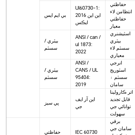
حفاظتي
Ul60730-1:
انتظامن لاء
2016 اين اين
بي ايم ايس
حفاظتي
ايڪس
معيار
اسٽيشنري
ANSI / can /
بيٽري
بيٽري /
ul 1873:
سسٽم لاء
سسٽم
2022
معياري
انرجي
ANSI /
اسٽوريج
CANS / UL
بيٽري /
سسٽم ۽
95404:
سسٽم
سامان
2019
اتر ڪارولينا
قابل تجديد
اين آر ايف
پي سيز
توانائي جي
جي
سهولت
برقي
سامان جي
IEC 60730
حفاظتي