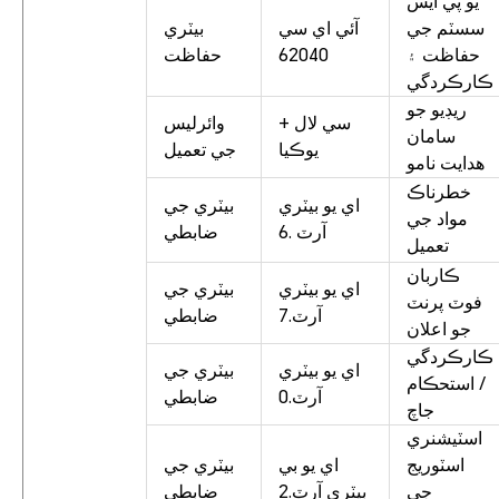
يو پي ايس
سسٽم جي
آئي اي سي
بيٽري
حفاظت ۽
62040
حفاظت
ڪارڪردگي
ريڊيو جو
سي لال +
وائرليس
سامان
يوڪيا
جي تعميل
هدايت نامو
خطرناڪ
اي يو بيٽري
بيٽري جي
مواد جي
آرٽ .6
ضابطي
تعميل
ڪاربان
اي يو بيٽري
بيٽري جي
فوٽ پرنٽ
آرٽ.7
ضابطي
جو اعلان
ڪارڪردگي
اي يو بيٽري
بيٽري جي
/ استحڪام
آرٽ.0
ضابطي
جاچ
اسٽيشنري
اسٽوريج
اي يو بي
بيٽري جي
جي
بيٽري آرٽ.2
ضابطي