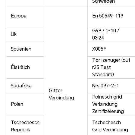
Schweden
Europa
En 50549-119
G99 / 1-10 /
Uk
03.24
Spuenien
X005F
Tor izenuger (out
Éisträich
r25 Test
Standard)
Südafrika
Nrs 097-2-1
Gitter
Polnesch grid
Verbindung
Polen
Verbindung
Zertifizéierung
Tschechesch
Tschechesch
Republik
Grid Verbindung