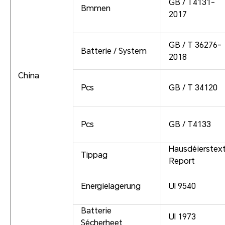
GB / T4131-
Bmmen
2017
GB / T 36276-
Batterie / System
2018
China
Pcs
GB / T 34120
Pcs
GB / T4133
Hausdéierstex
Tippag
Report
Energielagerung
Ul 9540
Batterie
Ul 1973
Sécherheet