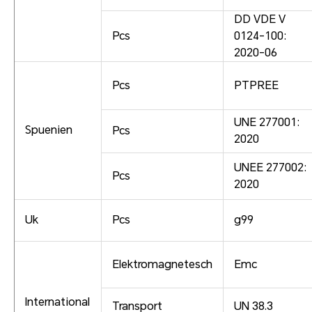
DD VDE V
Pcs
0124-100:
2020-06
Pcs
PTPREE
UNE 277001:
Spuenien
Pcs
2020
UNEE 277002:
Pcs
2020
Uk
Pcs
g99
Elektromagnetesch
Emc
International
Transport
UN 38.3