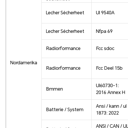
Lecher Sécherheet
Ul 9540A
Lecher Sécherheet
Nfpa 69
Radiorformance
Fcc sdoc
Nordamerika
Radiorformance
Fcc Deel 15b
Ul60730-1:
Bmmen
2016 Annex H
Ansi / kann / ul
Batterie / System
1873: 2022
ANSI / CAN / U