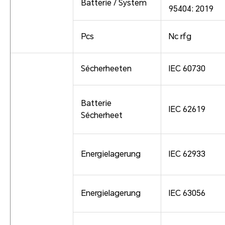
Batterie / System
95404: 2019
Pcs
Nc rfg
Sécherheeten
IEC 60730
Batterie
IEC 62619
Sécherheet
Energielagerung
IEC 62933
Energielagerung
IEC 63056