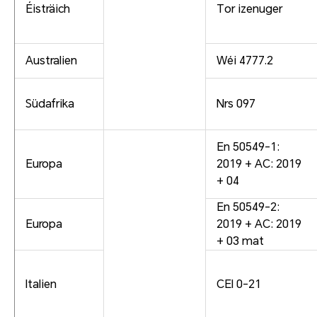
Éisträich
Tor izenuger
Australien
Wéi 4777.2
Südafrika
Nrs 097
En 50549-1:
Europa
2019 + AC: 2019
+ 04
En 50549-2:
Europa
2019 + AC: 2019
+ 03 mat
Italien
CEI 0-21