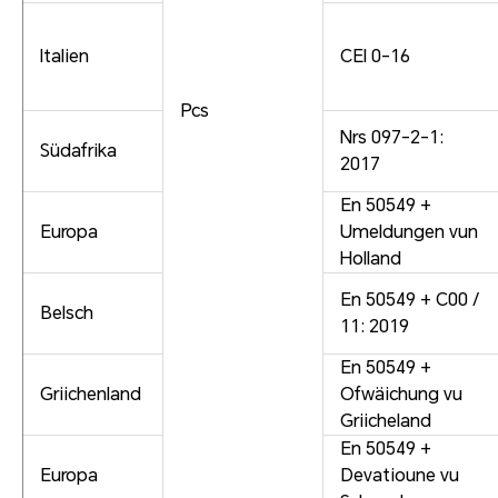
Italien
CEI 0-16
Pcs
Nrs 097-2-1:
Südafrika
2017
En 50549 +
Europa
Umeldungen vun
Holland
En 50549 + C00 /
Belsch
11: 2019
En 50549 +
Griichenland
Ofwäichung vu
Griicheland
En 50549 +
Europa
Devatioune vu