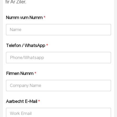
fir Är Ziler.
Numm vum Numm
*
Telefon / WhatsApp
*
Firmen Numm
*
Aarbecht E-Mail
*