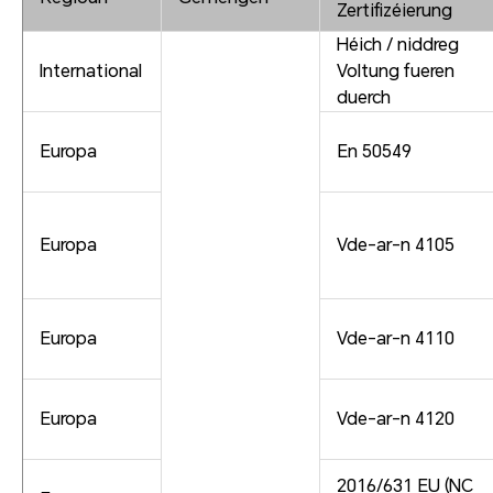
Zertifizéierung
Héich / niddreg
International
Voltung fueren
duerch
Europa
En 50549
Europa
Vde-ar-n 4105
Europa
Vde-ar-n 4110
Europa
Vde-ar-n 4120
2016/631 EU (NC