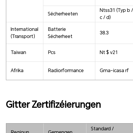
Ntss31 (Typ b /
Sécherheeten
c / d)
International
Batterie
38.3
(Transport)
Sécherheet
Taiwan
Pcs
Nt $ v21
Afrika
Radiorformance
Gma-icasa rf
Gitter Zertifizéierungen
Standard /
Regioun
Gemengen