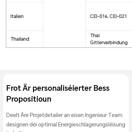
Italien
CEI-016, CEI-021
Thai
Thailand
Gitterverbindung
Frot Är personaliséierter Bess
Propositioun
Deelt Äre Projetdetailer an eisen Ingenieur Team
designen déi optimal Energieschlagerungsléisung