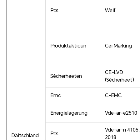
Pcs
Weif
Produktaktioun
Cei Marking
CE-LVD
Sécherheeten
(Sécherheet)
Emc
C-EMC
Energielagerung
Vde-ar-e2510
Vde-ar-n 4105:
Pcs
Däitschland
2018