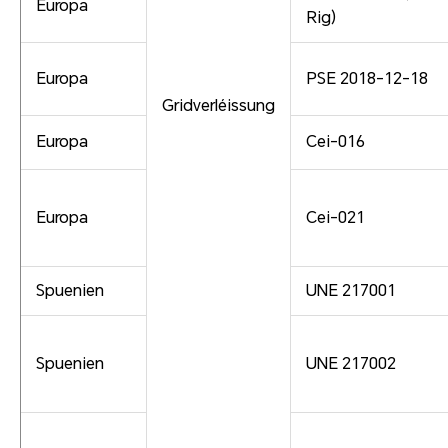
Europa
Rig)
Europa
PSE 2018-12-18
Gridverléissung
Europa
Cei-016
Europa
Cei-021
Spuenien
UNE 217001
Spuenien
UNE 217002