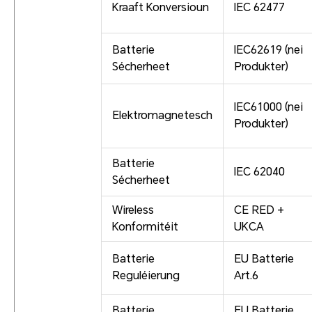
Kraaft Konversioun
IEC 62477
Batterie
IEC62619 (nei
Sécherheet
Produkter)
IEC61000 (nei
Elektromagnetesch
Produkter)
Batterie
IEC 62040
Sécherheet
Wireless
CE RED +
Konformitéit
UKCA
Batterie
EU Batterie
Reguléierung
Art.6
Batterie
EU Batterie