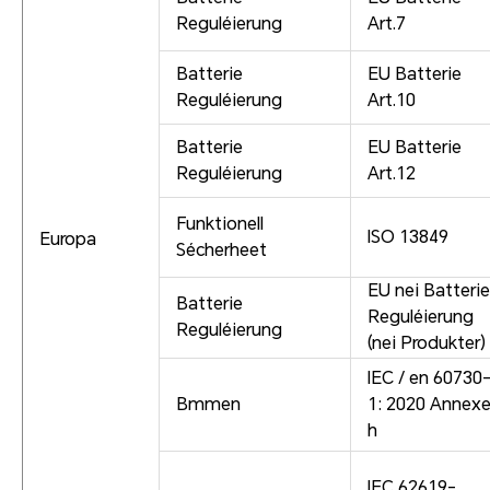
Reguléierung
Art.7
Batterie
EU Batterie
Reguléierung
Art.10
Batterie
EU Batterie
Reguléierung
Art.12
Funktionell
ISO 13849
Europa
Sécherheet
EU nei Batterie
Batterie
Reguléierung
Reguléierung
(nei Produkter)
IEC / en 60730
Bmmen
1: 2020 Annex
h
IEC 62619-