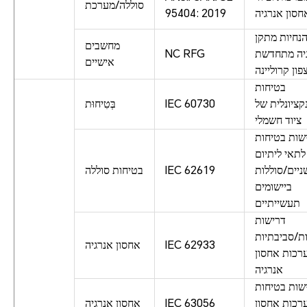
סוללה/מערכת
חסון אנרגיה
95404: 2019
נחיות מתקן
מחשבים
יה מתחדשת
NC RFG
אישיים
פון קרוליינה
בטיחות
קציונלית של
IEC 60730
בְּטִיחוּת
ציוד חשמלי
שות בטיחות
לתאי ליתיום
יים/סוללות
IEC 62619
בטיחות סוללה
ביישומים
תעשייתיים
דרישות
ת/סביבתיות
IEC 62933
אחסון אנרגיה
רכות אחסון
אנרגיה
שות בטיחות
רכות אחסון
IEC 63056
אחסון אנרגיה