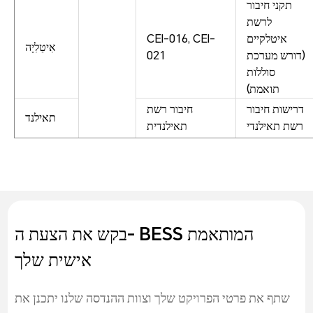
תקני חיבור
לרשת
איטלקיים
CEI-016, CEI-
אִיטַלִיָה
(דורש מערכת
021
סוללות
תואמת)
דרישות חיבור
חיבור רשת
תאילנד
רשת תאילנדי
תאילנדית
בקש את הצעת ה- BESS המותאמת
אישית שלך
שתף את פרטי הפרויקט שלך וצוות ההנדסה שלנו יתכנן את