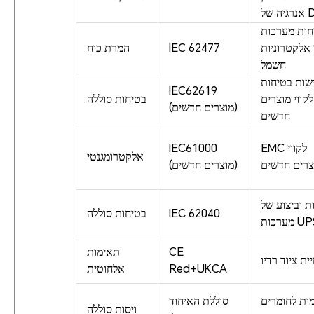
של DC
חות מערכות
אלקטרוניות
IEC 62477
המרת כוח
חשמל
שות בטיחות
IEC62619
לקווי מוצרים
בטיחות סוללה
(מוצרים חדשים)
חדשים
EMC לקווי
IEC61000
אלקטרומגנטי
צרים חדשים
(מוצרים חדשים)
ת וביצוע של
IEC 62040
בטיחות סוללה
רכות UPS
CE
תאימות
ית ציוד רדיו
Red+UKCA
אלחוטית
ות לחומרים
סוללת האיחוד
ויסות סוללה