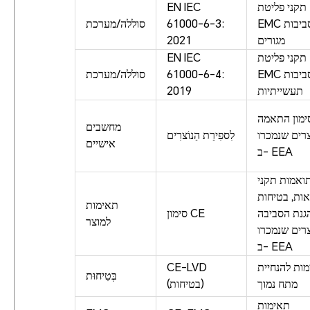
תקני פליטת
EN IEC
EMC לסביבות
61000-6-3:
סוללה/מערכת
מגורים
2021
תקני פליטת
EN IEC
EMC לסביבות
61000-6-4:
סוללה/מערכת
תעשייתיות
2019
ימון התאמה
מחשבים
רים שנמכרו
לִספִירַת הַנוֹצרִים
אישיים
ב- EEA
ואמות תקני
אות, בטיחות
תאימות
גנת הסביבה
סימון CE
למוצר
רים שנמכרו
ב- EEA
ות להנחיית
CE-LVD
בְּטִיחוּת
מתח נמוך
(בטיחות)
תאימות