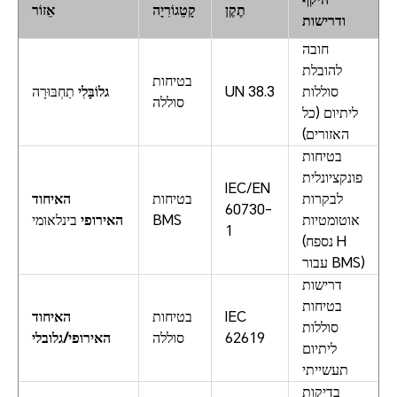
תֶקֶן
קָטֵגוֹרִיָה
אֵזוֹר
ודרישות
חובה
להובלת
בטיחות
סוללות
UN 38.3
גלוֹבָּלִי
תַחְבּוּרָה
סוללה
ליתיום (כל
האזורים)
בטיחות
פונקציונלית
IEC/EN
לבקרות
בטיחות
האיחוד
60730-
אוטומטיות
BMS
האירופי
בינלאומי
1
(נספח H
עבור BMS)
דרישות
בטיחות
IEC
בטיחות
האיחוד
סוללות
62619
סוללה
האירופי/גלובלי
ליתיום
תעשייתי
בדיקות