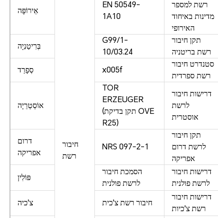
רשת למספר
EN 50549-
אֵירוֹפָּה
מדינות באיחוד
1A10
האירופי
תקן חיבור
G99/1-
בְּרִיטַנִיָה
רשת בריטניה
10/03.24
סטנדרט חיבור
x005f
סְפָרַד
רשת ספרדית
TOR
דרישות חיבור
ERZEUGER
לרשת
אוֹסְטְרֵיָה
(תקן בדיקת OVE
אוסטרית
R25)
תקן חיבור
דרום
חיבור
לרשת דרום
NRS 097-2-1
אפריקה
רשת
אפריקה
דרישות חיבור
הסמכת חיבור
פּוֹלִין
לרשת פולנית
לרשת פולנית
דרישות חיבור
חיבור רשת צ'כית
צ'כיה
רשת צ'כיות