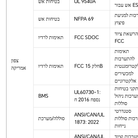
UL 9540A
בטיחות אש
בור ESS
כות למניעת
NFPA 69
בטיחות אש
פיצוץ
הרשאת ציוד
FCC SDOC
תאימות לרדיו
FCC
תאימות
להתערבות
צפון
קטרומגנטית
FCC חלק 15B
תאימות לרדיו
אמריקה
למכשירים
אלקטרוניים
קני בטיחות
UL60730-1:
ערכות ניהול
BMS
נספח 2016 ח
סוללות
סטנדרטי
ANSI/CAN/UL
כות סוללות
סוללה/מערכת
1873: 2022
נייחות
ערכות וציוד
ANSI/CAN/UL