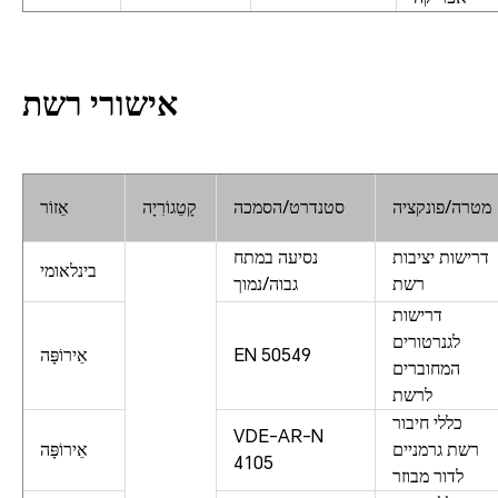
אישורי רשת
מטרה/פונקציה
סטנדרט/הסמכה
קָטֵגוֹרִיָה
אֵזוֹר
דרישות יציבות
נסיעה במתח
בינלאומי
רשת
גבוה/נמוך
דרישות
לגנרטורים
EN 50549
אֵירוֹפָּה
המחוברים
לרשת
כללי חיבור
VDE-AR-N
רשת גרמניים
אֵירוֹפָּה
4105
לדור מבוזר