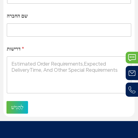
שם החברה
*
דרישות
לְהַגִישׁ