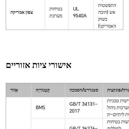
התפשטות
UL
בטיחות
אש (חובה
צפון אמריקה
9540A
מערכת
בשוק
האמריקני)
אישורי ציות אזוריים
רה/פונקציה
סטנדרט/הסמכה
קָטֵגוֹרִיָה
אֵזוֹר
שות טכניות
GB/T 34131-
ערכות ניהול
BMS
2017
ת ליתיום-יון
שות בטיחות
לסוללות
GB/T 36276-