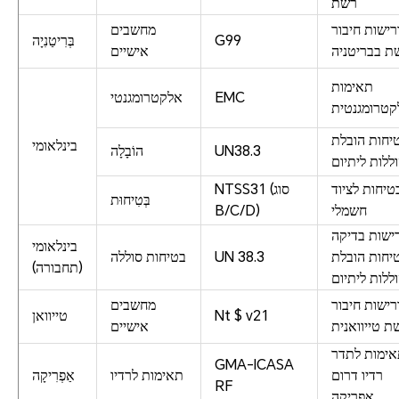
רשת
רישות חיבור
מחשבים
G99
בְּרִיטַנִיָה
ת בבריטניה
אישיים
תאימות
EMC
אלקטרומגנטי
קטרומגנטית
יחות הובלת
בינלאומי
UN38.3
הוֹבָלָה
ללות ליתיום
טיחות לציוד
NTSS31 (סוג
בְּטִיחוּת
חשמלי
B/C/D)
ישות בדיקה
בינלאומי
יחות הובלת
UN 38.3
בטיחות סוללה
(תחבורה)
ללות ליתיום
רישות חיבור
מחשבים
Nt $ v21
טייוואן
ת טייוואנית
אישיים
ימות לתדר
GMA-ICASA
רדיו דרום
תאימות לרדיו
אַפְרִיקָה
RF
אפריקה