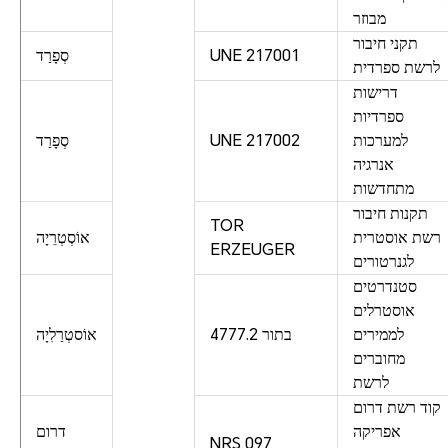
מבוזר
תקני חיבור
UNE 217001
סְפָרַד
לרשת ספרדית
דרישות
ספרדיות
למערכות
UNE 217002
סְפָרַד
אנרגיה
מתחדשות
תקנות חיבור
TOR
רשת אוסטרית
אוֹסְטְרֵיָה
ERZEUGER
לגנרטורים
סטנדרטים
אוסטרלים
לממירים
בתור 4777.2
אוֹסטְרַלִיָה
מחוברים
לרשת
קוד רשת דרום
אפריקה
דרום
NRS 097