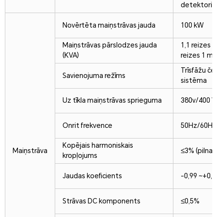
detektori
Novērtēta maiņstrāvas jauda
100 kW
Maiņstrāvas pārslodzes jauda
1,1 reizes i
(KVA)
reizes 1 mi
Trīsfāžu če
Savienojuma režīms
sistēma
Uz tīkla maiņstrāvas sprieguma
380v/400 
Onrit frekvence
50Hz/60Hz 
Kopējais harmoniskais
Maiņstrāva
≤3% (pilna 
kropļojums
Jaudas koeficients
-0,99 ~+0,9
Strāvas DC komponents
≤0,5%