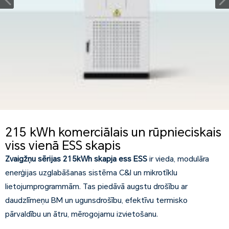
215 kWh komerciālais un rūpnieciskais
viss vienā ESS skapis
Zvaigžņu sērijas 215kWh skapja ess ESS
ir vieda, modulāra
enerģijas uzglabāšanas sistēma C&I un mikrotīklu
lietojumprogrammām. Tas piedāvā augstu drošību ar
daudzlīmeņu BM un ugunsdrošību, efektīvu termisko
pārvaldību un ātru, mērogojamu izvietošanu.