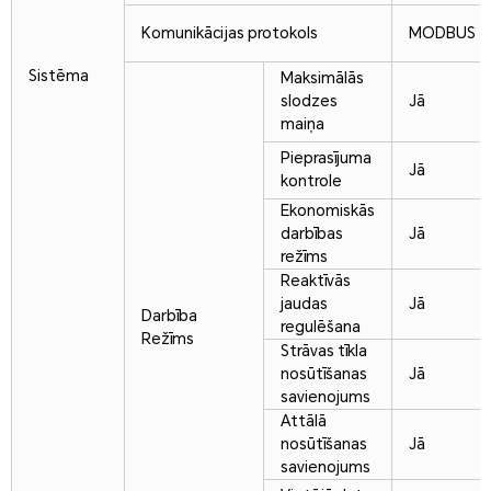
Komunikācijas protokols
MODBUS T
Sistēma
Maksimālās
slodzes
Jā
maiņa
Pieprasījuma
Jā
kontrole
Ekonomiskās
darbības
Jā
režīms
Reaktīvās
jaudas
Jā
Darbība
regulēšana
Režīms
Strāvas tīkla
nosūtīšanas
Jā
savienojums
Attālā
nosūtīšanas
Jā
savienojums