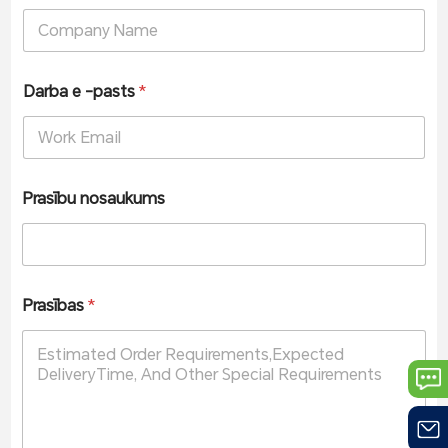
Darba e -pasts
*
Prasību nosaukums
Prasības
*