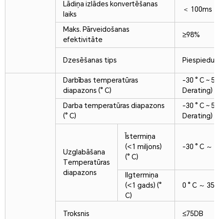
Lādiņa izlādes konvertēšanas
＜ 100ms
laiks
Maks. Pārveidošanas
≥98%
efektivitāte
Dzesēšanas tips
Piespiedu 
Darbības temperatūras
-30 ° C ~ 55
diapazons (° C)
Derating)
Darba temperatūras diapazons
-30 ° C ~ 55
(° C)
Derating)
Īstermiņa
(<1 miljons)
-30 ° C ～ 6
Uzglabāšana
(° C)
Temperatūras
diapazons
Ilgtermiņa
(<1 gads) (°
0 ° C ～ 35 
C)
Troksnis
≤75DB