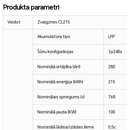
Produkta parametri
Veidot
Zvaigznes CL215
Akumulatora tips
LFP
Šūnu konfigurācijas
1p240s
Nominālā ietilpība (AH)
280
Nominālā enerģija (kWh)
215
Nominālais spriegums (v)
768
Nominālā jauda (KW)
100
Nominālā lādiņa/izlādes likme
0,5c