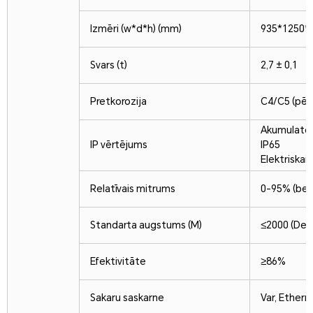
Izmēri (w*d*h) (mm)
935*1250
Svars (t)
2,7 ± 0,1
Pretkorozija
C4/C5 (pēc 
Akumulator
IP vērtējums
IP65
Elektriskais
Relatīvais mitrums
0-95% (bez
Standarta augstums (M)
≤2000 (Dera
Efektivitāte
≥86%
Sakaru saskarne
Var, Ethern