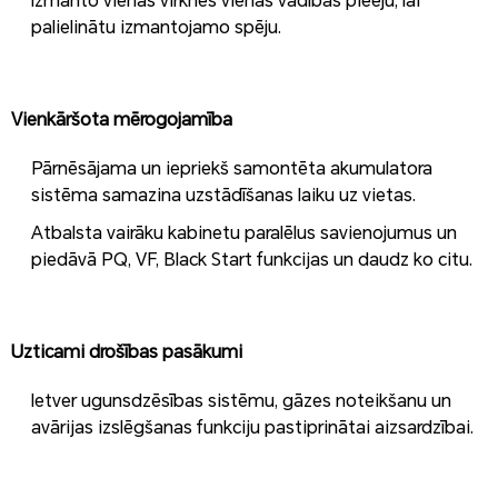
Izmanto vienas virknes vienas vadības pieeju, lai
palielinātu izmantojamo spēju.
Vienkāršota mērogojamība
Pārnēsājama un iepriekš samontēta akumulatora
sistēma samazina uzstādīšanas laiku uz vietas.
Atbalsta vairāku kabinetu paralēlus savienojumus un
piedāvā PQ, VF, Black Start funkcijas un daudz ko citu.
Uzticami drošības pasākumi
Ietver ugunsdzēsības sistēmu, gāzes noteikšanu un
avārijas izslēgšanas funkciju pastiprinātai aizsardzībai.