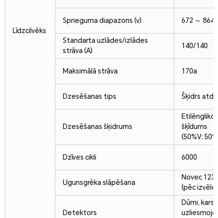
Sprieguma diapazons (v)
672 ～ 864
Līdzcilvēks
Standarta uzlādes/izlādes
140/140
strāva (A)
Maksimālā strāva
170a
Dzesēšanas tips
Šķidrs atdz
Etilēngliko
Dzesēšanas šķidrums
šķīdums
(50%V: 50%
Dzīves cikli
6000
Novec 1230
Ugunsgrēka slāpēšana
(pēc izvēle
Dūmi, karst
Detektors
uzliesmojo