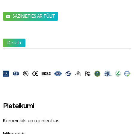
SAZINIETIES AR TŪLĪT
Detaļa
Pieteikumi
Komerciāls un rūpniecības
Mikrogrids