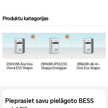
Produktu kategorijas
258 KWh Āra Viss
289kWh IP55 ESS
385kWh All-In-
Vienā ESS Skapis
Skapja Enerģijas
One Ess Skapis
Uzglabāšanas
(DC Puse)
Sistēma
Pieprasiet savu pielāgoto BESS