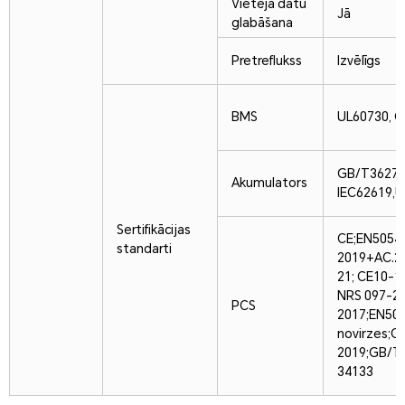
Vietējā datu
Jā
glabāšana
Pretreflukss
Izvēlīgs
BMS
UL60730, 
GB/T36276
Akumulators
IEC62619,
U
Sertifikācijas
CE;
EN50549
standarti
2019+AC.20
21; CE10-1
NRS 097-21-
PCS
2017;
EN505
novirzes;
C1
2019;
GB/T 
34133