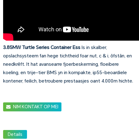
3.85MW Turtle Series Container Ess
Is in skalber,
opslachsysteem fan hege tichtheid foar nut, c & i, ôfstân, en
needkrêft. It hat avansearre fjoerbeskerming, floeibere
koeling, en trije-tier BMS yn in kompakte, ip55-beoardiele
kontener, feilich, betroubere prestaasjes oant 4.000m hichte.
NIM KONTAKT OP MEI
Details