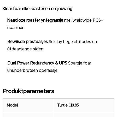
Klear foar elke roaster en omjouwing
Naadloze roaster yntegraasje
mei wrâldwide PCS-
noarmen.
Bewiisde prestaasjes
Sels by hege altitudes en
útdaagjende siden.
Dual Power Redundancy & UPS
Soargje foar
ûnûnderbrutsen operaasje.
Produktparameters
Model
Turtle Cl
3.85