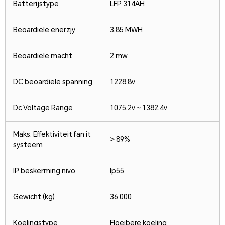
Batterijstype
LFP 314AH
Beoardiele enerzjy
3.85 MWH
Beoardiele macht
2 mw
DC beoardiele spanning
1228.8v
Dc Voltage Range
1075.2v ~ 1382.4v
Maks. Effektiviteit fan it
> 89%
systeem
IP beskerming nivo
Ip55
Gewicht (kg)
36,000
Koelingstype
Floeibere koeling