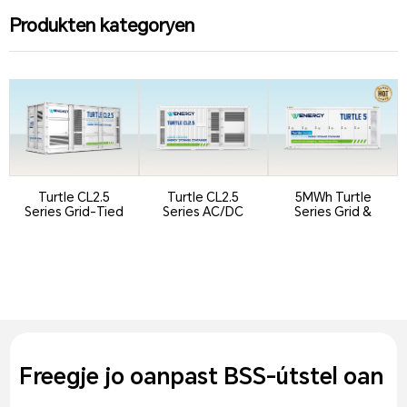
Produkten kategoryen
Turtle CL2.5
Turtle CL2.5
5MWh Turtle
Series Grid-Tied
Series AC/DC
Series Grid &
Ferzje
Integrated
Utility BESS Co...
Containeri ...
Freegje jo oanpast BSS-útstel oan