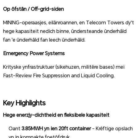
Op ôfstân / Off-grid-siden
MINING-operaasjes, eilânroannen, en Telecom Towers dy't
hege kapasiteit nedich binne, ûndersteande ûnderhâld
fan 'e ûnderhâld fan leech ûnderhâld.
Emergency Power Systems
Krityske ynfrastruktuer (sikehuzen, militêre bases) mei
Fast-Review Fire Suppression and Liquid Cooling.
Key Highlights
Hege enerzjy-dichtheid en fleksibele kapasiteit
Oant
3.85MWH yn ien 20ft container
- Krêftige opslach
yn in kompakte foetôfdruk.