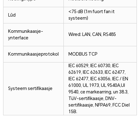
<75 dB (1m fuort fan it
Lûd
systeem)
Kommunikaasje-
Wired: LAN, CAN, RS485
ynterface
Kommunikaasjeprotokol
MODBUS TCP
IEC 60529, IEC 60730, IEC
62619, IEC 62633, IEC 62477,
IEC 62477, IEC 63056, IEC / EN
61000, UL 1973, UL 9540A,
Ul
Systeem sertifikaasje
9540, ce markearring, un 38.3,
TüV-sertifikaasje, DNV-
sertifikaasje, NFPA69, FCC Diel
15B.