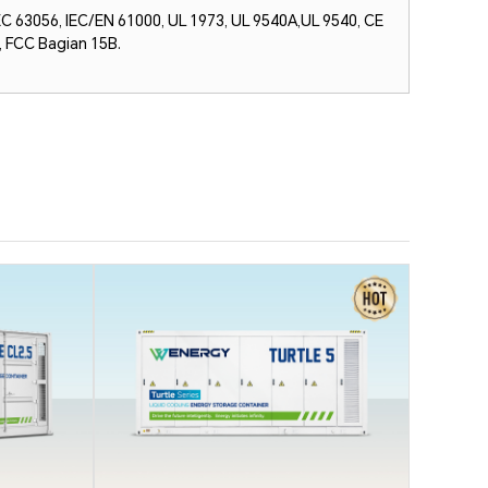
IEC 63056, IEC/EN 61000, UL 1973, UL 9540A,
UL 9540, CE
9, FCC Bagian 15B.
Turt
Kont