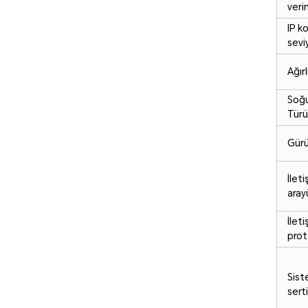
verim
IP k
sevi
Ağırl
Soğ
Türü
Gürü
İleti
aray
İleti
prot
Sis
serti