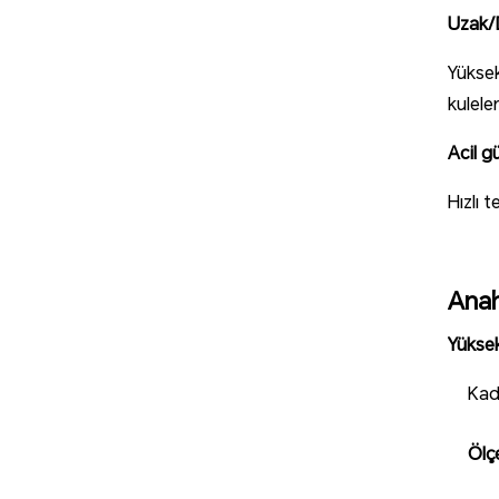
Uzak/D
Yüksek
kuleler
Acil g
Hızlı 
Anah
Yüksek
Ka
Ölç