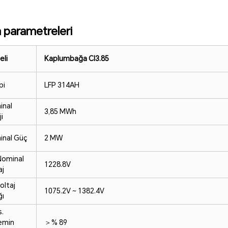
 parametreleri
li
Kaplumbağa Cl
3.85
pi
LFP 314AH
inal
3,85 MWh
i
inal Güç
2 MW
Nominal
1228.8V
aj
oltaj
1075.2V ~ 1382.4V
ğı
.
emin
＞% 89