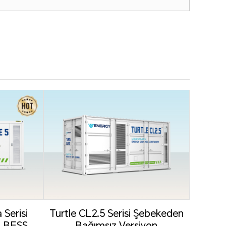
Turt
En
Serisi
Turtle CL2.5 Serisi Şebekeden
ı BESS
Bağımsız Versiyon