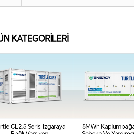
ÜN KATEGORILERI
rtle CL2.5 Serisi Izgaraya
5MWh Kaplumbağa 
Bağlı Versiyon
Şebeke Ve Yardımc