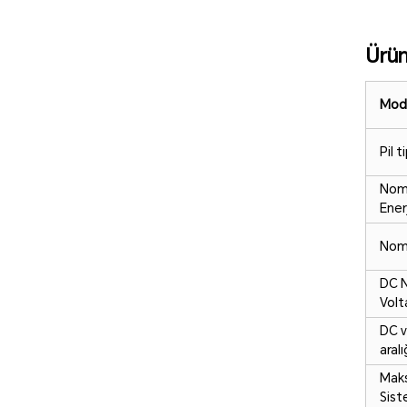
Ürün
Mode
Pil ti
Nom
Enerj
Nom
DC 
Volt
DC v
aralı
Maks
Sist