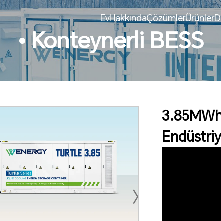
Ev
Hakkında
Çözümler
Ürünler
D
• Konteynerli BESS
3.85MWh 
Endüstri