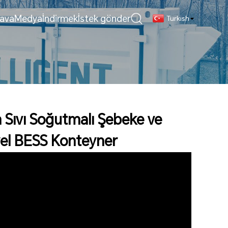
ava
Medya
İndirmek
İstek gönder
Turkish
Sıvı Soğutmalı Şebeke ve
yel BESS Konteyner