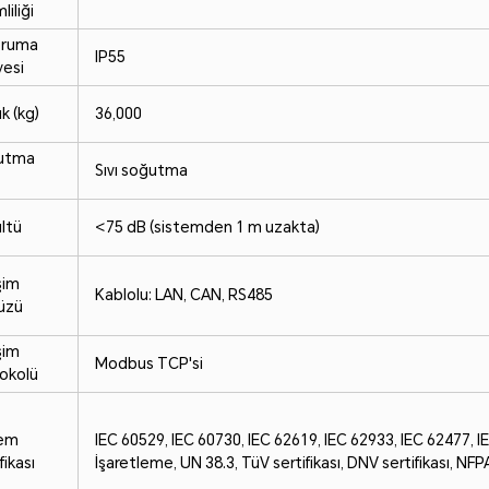
liliği
oruma
IP55
yesi
ık (kg)
36,000
utma
Sıvı soğutma
ltü
<75 dB (sistemden 1 m uzakta)
şim
Kablolu: LAN, CAN, RS485
üzü
şim
Modbus TCP'si
okolü
tem
IEC 60529, IEC 60730, IEC 62619, IEC 62933, IEC 62477, 
fikası
İşaretleme, UN 38.3, TüV sertifikası, DNV sertifikası, N