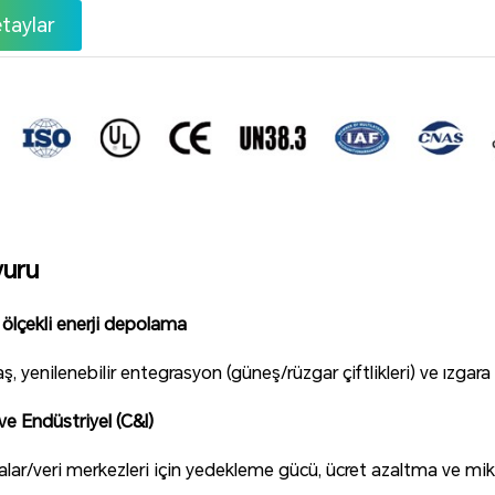
taylar
vuru
ölçekli enerji depolama
raş, yenilenebilir entegrasyon (güneş/rüzgar çiftlikleri) ve ızgar
 ve Endüstriyel (C&I)
alar/veri merkezleri için yedekleme gücü, ücret azaltma ve mik