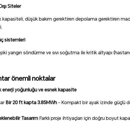
ışı Siteler
 kapasiteli, düşük bakım gerektiren depolama gerektiren maden
i.
üç sistemleri
tepki yangın söndürme ve sıvı soğutma ile kritik altyapı (hastanel
tar önemli noktalar
 enerji yoğunluğu ve esnek kapasite
dar
Bir 20 ft kapta 3.85MWh
- Kompakt bir ayak izinde güçlü 
eklenebilir Tasarım
Farklı proje ihtiyaçları için doğru boyut kapa