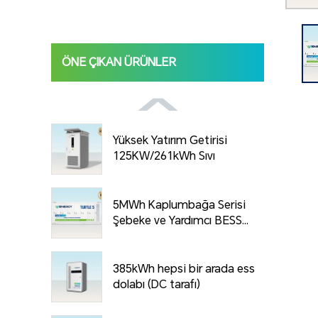
ÖNE ÇIKAN ÜRÜNLER
Yüksek Yatırım Getirisi
125KW/261kWh Sıvı
Soğutma C&I ESS Ca...
5MWh Kaplumbağa Serisi
Şebeke ve Yardımcı BESS...
385kWh hepsi bir arada ess
dolabı (DC tarafı)