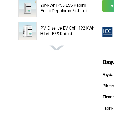
289kWh IP55 ESS Kabinli
De
Enerji Depolama Sistemi
PV, Dizel ve EV Chl'li 192 kWh
Hibrit ESS Kabini...
96kWh Sıvı Soğutmalı Hibrit
ESS Kabini (PV, Dizel ve...
Baş
Fayda 
Pik tı
Ticari
Fabrik