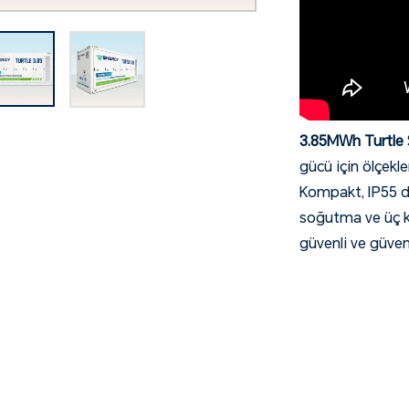
3.85MWh Turtle 
gücü için ölçekl
Kompakt, IP55 de
soğutma ve üç k
güvenli ve güven