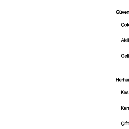
Güvenl
Çok
Akıl
Gel
Herhan
Kes
Kan
Çif