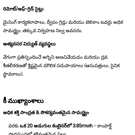
రిమోట్/ఆఫ్-గ్రిడ్ సైట్లు
మైనింగ్ కార్యకలాపాలు, ద్వీపం గ్రిడ్లు మరియు టెలికాం టవర్లు అధిక
సామర్థ్యం, తక్కువ నిర్వహణ నిల్వ అవసరం.
అత్యవసర విద్యుత్ వ్యవస్థలు
వేగంగా ప్రతిస్పందించే అగ్నిని అణచివేయడం మరియు ద్రవ
శీతలీకరణతో క్లిష్టమైన మౌలిక సదుపాయాలు (ఆసుపత్రులు, సైనిక
స్థావరాలు).
కీ ముఖ్యాంశాలు
అధిక శక్తి సాంద్రత & సౌకర్యవంతమైన సామర్థ్యం
వరకు
ఒక 20 అడుగుల కంటైనర్‌లో 3.85mwh
- కాంపాక్ట్
పాదముద్రలో శక్తివంతమైన నిల్వ.