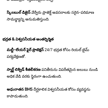
స్కేలబుల్ డిజైన్
వేర్వేరు ప్రాజెక్ట్ అవసరాలకు సరైన-పరిమాణ
సామర్థ్యాన్ని అనుమతిస్తుంది.
భద్రత & విశ్వసనీయత అంతర్నిర్మిత
మల్టీ-లేయర్ ఫైర్ ప్రొటెక్షన్
24/7 భద్రత కోసం రియల్ టైమ్
పర్యవేక్షణతో.
స్మార్ట్ లిక్విడ్ శీతలీకరణ
పనితీరును విపరీతమైన జలుబు నుండి
అధిక వేడి వరకు స్థిరంగా ఉంచుతుంది.
అధునాతన BMS
దీర్ఘకాలిక విశ్వసనీయత కోసం వ్యవస్థను
కాపాడుతుంది.