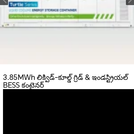
3.85MWh లిక్విడ్-కూల్డ్ గ్రిడ్ & ఇండస్ట్రియల్
BESS కంటైనర్