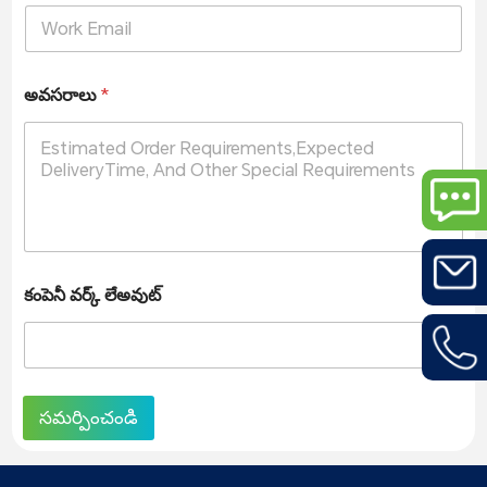
అవసరాలు
*
కంపెనీ వర్క్ లేఅవుట్
సమర్పించండి