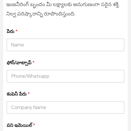
ఇంజనీరింగ్ బృందం మీ లక్ష్యాలకు అనుగుణంగా సరైన శక్తి
నిల్వ పరిష్కారాన్ని రూపొందిస్తుంది.
పేరు
*
ఫోన్/వాట్సాప్
*
కంపెనీ పేరు
*
పని ఇమెయిల్
*