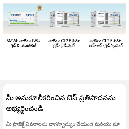
5MWh తాబేలు సిరీస్
తాబేలు CL2.5 సిరీస్
తాబేలు CL2.5 సిరీస్
గ్రిడ్ & యుటిలిటీ
గ్రిడ్-టైడ్ వెర్షన్
ఆన్/ఆఫ్-గ్రిడ్ స్విచింగ్
BESS కో...
వెర్షన్
మీ అనుకూలీకరించిన బెస్ ప్రతిపాదనను
అభ్యర్థించండి
మీ ప్రాజెక్ట్ వివరాలను భాగస్వామ్యం చేయండి మరియు మా