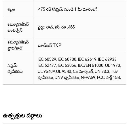
శబ్దం
<75 dB (సిస్టమ్ నుండి 1 మీ దూరంలో)
కమ్యూనికేషన్
వైర్డు: లాన్, కెన్, రూ .485
ఇంటర్ఫేస్
కమ్యూనికేషన్
మోడ్‌బస్ TCP
ప్రోటోకాల్
IEC 60529, IEC 60730, IEC 62619, IEC 62933,
సిస్టమ్
IEC 62477, IEC 63056, IEC/EN 61000, UL 1973,
ధృవీకరణ
UL 9540A,
UL 9540, CE మార్కింగ్, UN 38.3, Tüv
ధృవీకరణ, DNV ధృవీకరణ, NFPA69, FCC పార్ట్ 15B.
ఉత్పత్తుల వర్గాలు