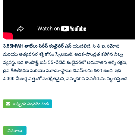
3.85MWH తాబేలు సిరీస్ కంటైనర్ ఎస్
యుటిలిటీ, సి & ఐ, రిమోట్
మరియు అత్యవసర శక్తి కోసం స్కేలబుల్, అధిక-సాంద్రత కలిగిన నిల్వ
వ్యవస్థ. ఇది కాంపాక్ట్, ఐపి 55-రేటెడ్ కంటైనర్‌లో అధునాతన అగ్ని రక్షణ,
ద్రవ శీతలీకరణ మరియు మూడు-స్థాయి బిఎమ్‌లను కలిగి ఉంది, ఇది
4,000 మీటర్ల ఎత్తులో సురక్షితమైన, నమ్మదగిన పనితీరును నిర్ధారిస్తుంది.
ఇప్పుడు సంప్రదించండి
వివరాలు