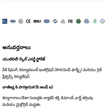
అనువర్తనాలు
యుటిలిటీ-స్కేల్ ఎనర్జీ స్టోరేజ్
పీక్ షేవింగ్, రెన్యూవబుల్ ఇంటిగ్రేషన్ (సౌర/విండ్ ఫార్మ్స్) మరియు గ్రిడ్
ఫ్రీక్వెన్సీ రెగ్యులేషన్.
వాణిజ్య & పారిశ్రామిక (సి అండ్ ఐ)
కర్మాగారాలు/డేటా సెంటర్లకు బ్యాకప్ శక్తి, డిమాండ్ ఛార్జ్ తగ్గింపు
మరియు మైక్రోగ్రిడ్ మద్దతు.