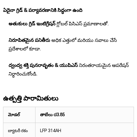
ఏదైనా గ్రిడ్ & పర్యావరణానికి సిద్ధంగా ఉంది
అతుకులు గ్రిడ్ ఇంటిగ్రేషన్
గ్లోబల్ పిసిఎస్ ప్రమాణాలతో.
నిరూపితమైన పనితీరు
అధిక ఎత్తులో మరియు సవాలు చేసే
ప్రదేశాలలో కూడా.
ద్వంద్వ శక్తి పునరావృతం & యుపిఎస్
నిరంతరాయమైన ఆపరేషన్
నిర్ధారించుకోండి.
ఉత్పత్తి పారామితులు
మోడల్
తాబేలు cl
3.85
బ్యాటరీ రకం
LFP 314AH