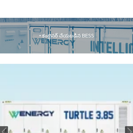
• కంటైనర్ చేయబడిన BESS