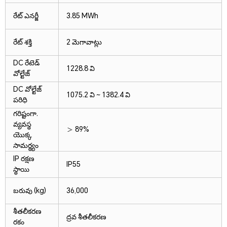
రేట్ ఎనర్జీ
3.85 MWh
రేట్ శక్తి
2 మెగావాట్లు
DC రేటెడ్
1228.8 వి
వోల్టేజ్
DC వోల్టేజ్
1075.2 వి ~ 1382.4 వి
పరిధి
గరిష్టంగా.
వ్యవస్థ
＞ 89%
యొక్క
సామర్థ్యం
IP రక్షణ
IP55
స్థాయి
బరువు (kg)
36,000
శీతలీకరణ
ద్రవ శీతలీకరణ
రకం